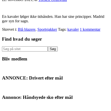
En kavaler følger ikke tidsånden. Han har sine principper. Madrid
gav syn for sagn.
Skrevet i:
Blå blazere
,
Sportsjakker
Tags:
kavaler
1 kommentar
Primær
Find hvad du søger
Sidebar
Søg
på
sitet
Bliv medlem
ANNONCE: Drivert efter mål
Annonce: Håndsyede sko efter mål