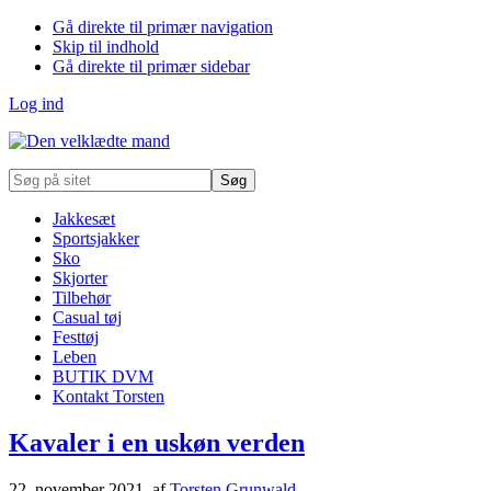
Gå direkte til primær navigation
Skip til indhold
Gå direkte til primær sidebar
Log ind
Søg
på
sitet
Jakkesæt
Sportsjakker
Sko
Skjorter
Tilbehør
Casual tøj
Festtøj
Leben
BUTIK DVM
Kontakt Torsten
Kavaler i en uskøn verden
22. november 2021
, af
Torsten Grunwald