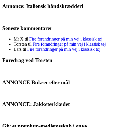
Annonce: Italiensk håndskrædderi
Seneste kommentarer
Mr X
til
Fire forandringer på min vej i klassisk tøj
Torsten
til
Fire forandringer på min vej i klassisk tøj
Lars
til
Fire forandringer på min vej i klassisk tøj
Foredrag ved Torsten
ANNONCE Bukser efter mål
ANNONCE: Jakketørklædet
Giv et premium-medlemsskab i gave