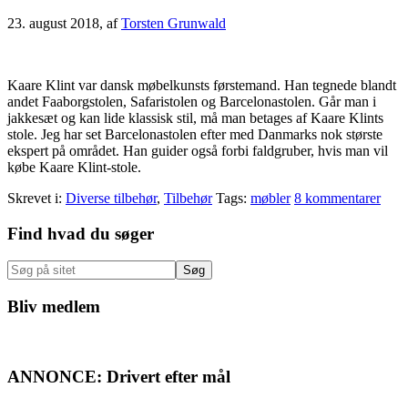
23. august 2018
, af
Torsten Grunwald
Kaare Klint var dansk møbelkunsts førstemand. Han tegnede blandt
andet Faaborgstolen, Safaristolen og Barcelonastolen. Går man i
jakkesæt og kan lide klassisk stil, må man betages af Kaare Klints
stole. Jeg har set Barcelonastolen efter med Danmarks nok største
ekspert på området. Han guider også forbi faldgruber, hvis man vil
købe Kaare Klint-stole.
Skrevet i:
Diverse tilbehør
,
Tilbehør
Tags:
møbler
8 kommentarer
Primær
Find hvad du søger
Sidebar
Søg
på
sitet
Bliv medlem
ANNONCE: Drivert efter mål