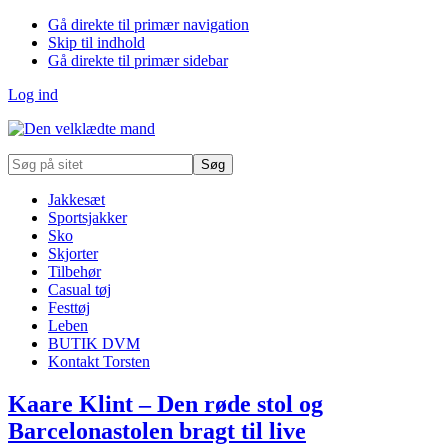
Gå direkte til primær navigation
Skip til indhold
Gå direkte til primær sidebar
Log ind
Søg
på
sitet
Jakkesæt
Sportsjakker
Sko
Skjorter
Tilbehør
Casual tøj
Festtøj
Leben
BUTIK DVM
Kontakt Torsten
Kaare Klint – Den røde stol og
Barcelonastolen bragt til live