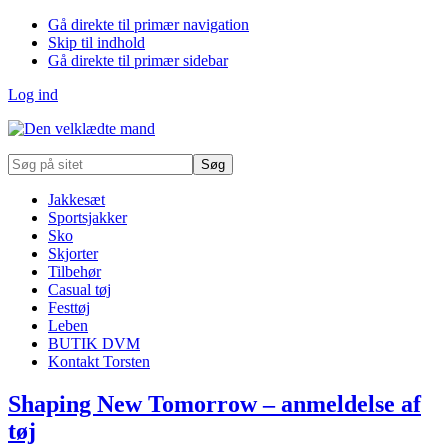
Gå direkte til primær navigation
Skip til indhold
Gå direkte til primær sidebar
Log ind
Søg
på
sitet
Jakkesæt
Sportsjakker
Sko
Skjorter
Tilbehør
Casual tøj
Festtøj
Leben
BUTIK DVM
Kontakt Torsten
Shaping New Tomorrow – anmeldelse af
tøj