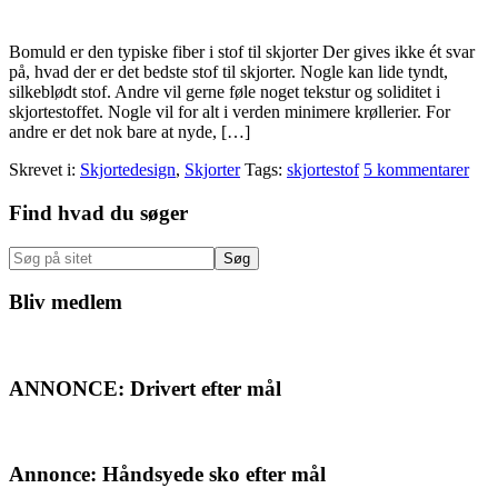
Bomuld er den typiske fiber i stof til skjorter Der gives ikke ét svar
på, hvad der er det bedste stof til skjorter. Nogle kan lide tyndt,
silkeblødt stof. Andre vil gerne føle noget tekstur og soliditet i
skjortestoffet. Nogle vil for alt i verden minimere krøllerier. For
andre er det nok bare at nyde, […]
Skrevet i:
Skjortedesign
,
Skjorter
Tags:
skjortestof
5 kommentarer
Primær
Find hvad du søger
Sidebar
Søg
på
sitet
Bliv medlem
ANNONCE: Drivert efter mål
Annonce: Håndsyede sko efter mål