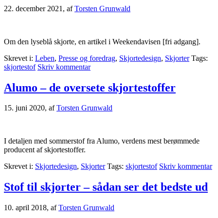
22. december 2021
, af
Torsten Grunwald
Om den lyseblå skjorte, en artikel i Weekendavisen [fri adgang].
Skrevet i:
Leben
,
Presse og foredrag
,
Skjortedesign
,
Skjorter
Tags:
skjortestof
Skriv kommentar
Alumo – de oversete skjortestoffer
15. juni 2020
, af
Torsten Grunwald
I detaljen med sommerstof fra Alumo, verdens mest berømmede
producent af skjortestoffer.
Skrevet i:
Skjortedesign
,
Skjorter
Tags:
skjortestof
Skriv kommentar
Stof til skjorter – sådan ser det bedste ud
10. april 2018
, af
Torsten Grunwald