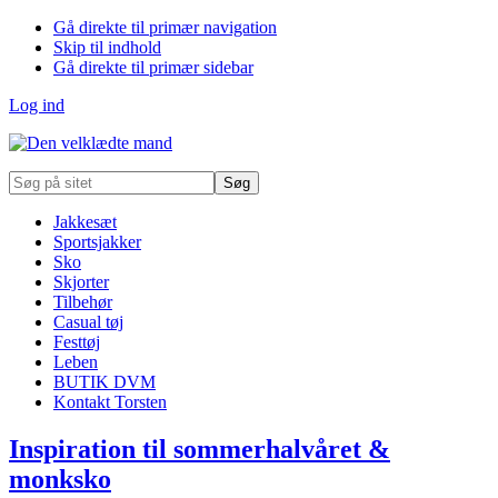
Gå direkte til primær navigation
Skip til indhold
Gå direkte til primær sidebar
Log ind
Søg
på
sitet
Jakkesæt
Sportsjakker
Sko
Skjorter
Tilbehør
Casual tøj
Festtøj
Leben
BUTIK DVM
Kontakt Torsten
Inspiration til sommerhalvåret &
monksko