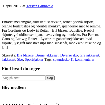
9. april 2015
, af
Torsten Grunwald
Enradet mellemgråt jakkesæt i sharkskin, ternet lyseblå skjorte,
orange foulardslips og “double monks”, spændesko med to remme.
Fra Cordings og Ludwig Reiter. Blå blazer, rødt slips, lyseblå
skjorte, grå uldbukser i panamavævning og monksko. Fra Pakeman
Catto og Ludwig Reiter. Lysebrunt gabardinejakkesæt, hvid
skjorte, lysegråt mønstret slips med slipsenål, monksko i ruskind og
[…]
Skrevet i:
Blå blazere
,
Brune jakkesæt
,
Diverse sko
,
Grå jakkesæt
,
Jakkesæt
,
Sko
,
Sportsjakker
Tags:
spændesko
11 kommentarer
Primær
Find hvad du søger
Sidebar
Søg
på
sitet
Bliv medlem