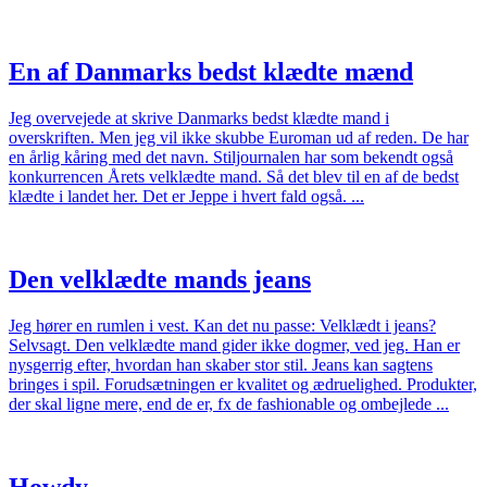
En af Danmarks bedst klædte mænd
Jeg overvejede at skrive Danmarks bedst klædte mand i
overskriften. Men jeg vil ikke skubbe Euroman ud af reden. De har
en årlig kåring med det navn. Stiljournalen har som bekendt også
konkurrencen Årets velklædte mand. Så det blev til en af de bedst
klædte i landet her. Det er Jeppe i hvert fald også. ...
Den velklædte mands jeans
Jeg hører en rumlen i vest. Kan det nu passe: Velklædt i jeans?
Selvsagt. Den velklædte mand gider ikke dogmer, ved jeg. Han er
nysgerrig efter, hvordan han skaber stor stil. Jeans kan sagtens
bringes i spil. Forudsætningen er kvalitet og ædruelighed. Produkter,
der skal ligne mere, end de er, fx de fashionable og ombejlede ...
Howdy