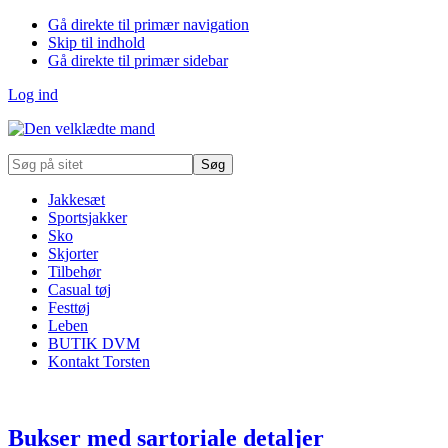
Gå direkte til primær navigation
Skip til indhold
Gå direkte til primær sidebar
Log ind
Søg
på
sitet
Jakkesæt
Sportsjakker
Sko
Skjorter
Tilbehør
Casual tøj
Festtøj
Leben
BUTIK DVM
Kontakt Torsten
Bukser med sartoriale detaljer