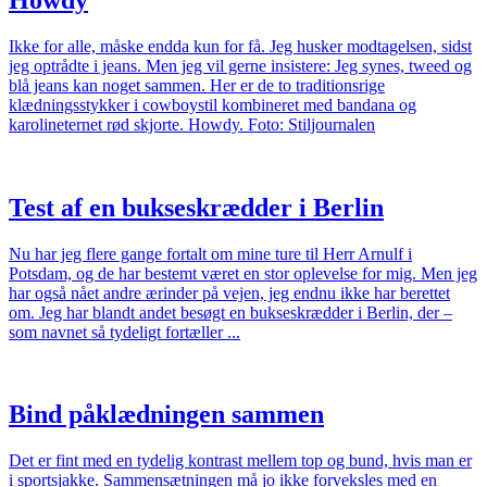
Ikke for alle, måske endda kun for få. Jeg husker modtagelsen, sidst
jeg optrådte i jeans. Men jeg vil gerne insistere: Jeg synes, tweed og
blå jeans kan noget sammen. Her er de to traditionsrige
klædningsstykker i cowboystil kombineret med bandana og
karolineternet rød skjorte. Howdy. Foto: Stiljournalen
Test af en bukseskrædder i Berlin
Nu har jeg flere gange fortalt om mine ture til Herr Arnulf i
Potsdam, og de har bestemt været en stor oplevelse for mig. Men jeg
har også nået andre ærinder på vejen, jeg endnu ikke har berettet
om. Jeg har blandt andet besøgt en bukseskrædder i Berlin, der –
som navnet så tydeligt fortæller ...
Bind påklædningen sammen
Det er fint med en tydelig kontrast mellem top og bund, hvis man er
i sportsjakke. Sammensætningen må jo ikke forveksles med en