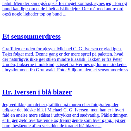
habit. Men der kan også opstå for meget kontrast, synes jeg. Top og
bund kan ligesom ende i helt adskilte lejre. Der må med andre ord
også nogle ligheder top og bund ...
Et sensommerdress
Graffitien er uden for øjesyn. Michael C. G. Iversen er glad igen.
Tøjet følger med. Denne gang er der mere spræl på paletten, hvad
der naturligvis ikke gør stilen mindre klassisk. Jakken er fra Peter
Undén, bukserne i molskind, slipset fra Hermès og lommetørklædet
i brystlommen fra Grunwald. Foto: Stiljournalen, et sensommerdress
Hr. Iversen i blå blazer
Jeg ved ikke, om det er grafittien på muren eller fotografen, der
udløser det bidske blik i Michael C. G. Iversen, men han er i hvert
fald en anelse mere stålsat i udtrykket end sædvanlig. Påklædningen
er til gengæld overbærende og fremragende som hver gang, jeg ser
ham, bestående af en velsiddende toradet blå blazer ...