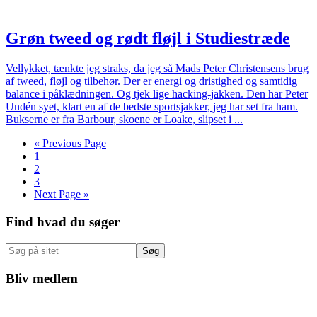
Grøn tweed og rødt fløjl i Studiestræde
Vellykket, tænkte jeg straks, da jeg så Mads Peter Christensens brug
af tweed, fløjl og tilbehør. Der er energi og dristighed og samtidig
balance i påklædningen. Og tjek lige hacking-jakken. Den har Peter
Undén syet, klart en af de bedste sportsjakker, jeg har set fra ham.
Bukserne er fra Barbour, skoene er Loake, slipset i ...
Go
«
Previous Page
Side
to
1
Side
2
Side
3
Go
Next Page »
to
Primær
Find hvad du søger
Sidebar
Søg
på
sitet
Bliv medlem