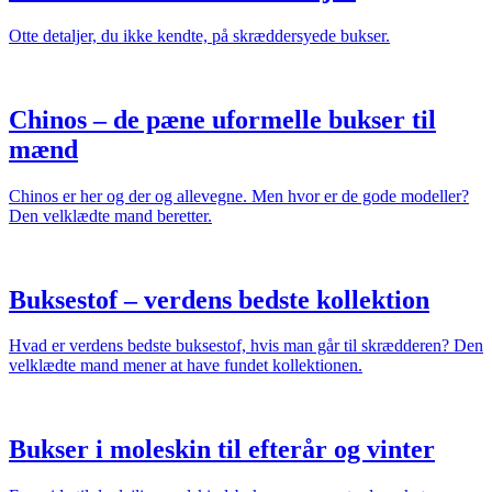
Otte detaljer, du ikke kendte, på skræddersyede bukser.
Chinos – de pæne uformelle bukser til
mænd
Chinos er her og der og allevegne. Men hvor er de gode modeller?
Den velklædte mand beretter.
Buksestof – verdens bedste kollektion
Hvad er verdens bedste buksestof, hvis man går til skrædderen? Den
velklædte mand mener at have fundet kollektionen.
Bukser i moleskin til efterår og vinter