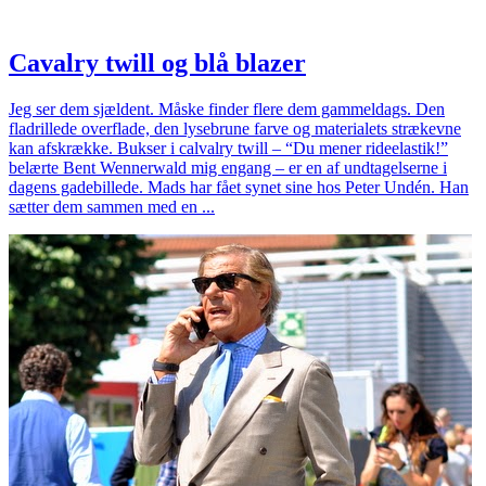
Cavalry twill og blå blazer
Jeg ser dem sjældent. Måske finder flere dem gammeldags. Den
fladrillede overflade, den lysebrune farve og materialets strækevne
kan afskrække. Bukser i calvalry twill – “Du mener rideelastik!”
belærte Bent Wennerwald mig engang – er en af undtagelserne i
dagens gadebillede. Mads har fået synet sine hos Peter Undén. Han
sætter dem sammen med en ...