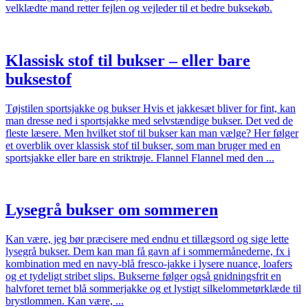
velklædte mand retter fejlen og vejleder til et bedre buksekøb.
Klassisk stof til bukser – eller bare
buksestof
Tøjstilen sportsjakke og bukser Hvis et jakkesæt bliver for fint, kan
man dresse ned i sportsjakke med selvstændige bukser. Det ved de
fleste læsere. Men hvilket stof til bukser kan man vælge? Her følger
et overblik over klassisk stof til bukser, som man bruger med en
sportsjakke eller bare en striktrøje. Flannel Flannel med den ...
Lysegrå bukser om sommeren
Kan være, jeg bør præcisere med endnu et tillægsord og sige lette
lysegrå bukser. Dem kan man få gavn af i sommermånederne, fx i
kombination med en navy-blå fresco-jakke i lysere nuance, loafers
og et tydeligt stribet slips. Bukserne følger også gnidningsfrit en
halvforet ternet blå sommerjakke og et lystigt silkelommetørklæde til
brystlommen. Kan være, ...