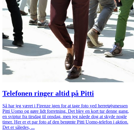
Telefonen ringer altid på Pitti
Så har jeg været i Firenze igen for at tage foto ved herretøjsmessen
Pitti Uomo og gøre lidt forretning. Det blev en kort tur denne gang,
en sviptur fra tirsdag til onsdag, men jeg nåede dog at skyde nogle
timer. Her er et par foto af den berømte Pitti Uomo-telefon i aktion.
Det er således, ...