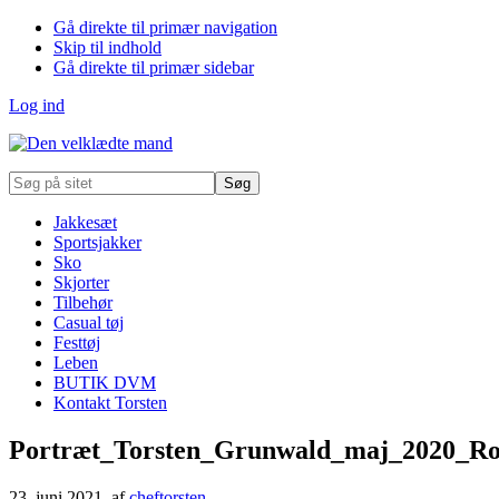
Gå direkte til primær navigation
Skip til indhold
Gå direkte til primær sidebar
Log ind
Søg
på
sitet
Jakkesæt
Sportsjakker
Sko
Skjorter
Tilbehør
Casual tøj
Festtøj
Leben
BUTIK DVM
Kontakt Torsten
Portræt_Torsten_Grunwald_maj_2020_Ro
23. juni 2021
, af
cheftorsten