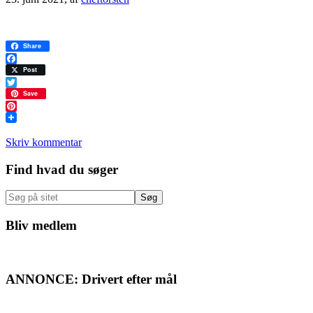
Share
Facebook
Post
Twitter
Save
Pinterest
Skriv kommentar
Primær
Find hvad du søger
Sidebar
Søg
på
sitet
Bliv medlem
ANNONCE: Drivert efter mål