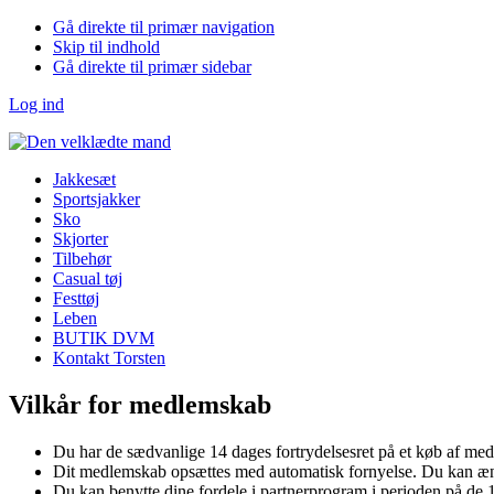
Gå direkte til primær navigation
Skip til indhold
Gå direkte til primær sidebar
Log ind
Jakkesæt
Sportsjakker
Sko
Skjorter
Tilbehør
Casual tøj
Festtøj
Leben
BUTIK DVM
Kontakt Torsten
Vilkår for medlemskab
Du har de sædvanlige 14 dages fortrydelsesret på et køb af med
Dit medlemskab opsættes med automatisk fornyelse. Du kan æ
Du kan benytte dine fordele i partnerprogram i perioden på de 