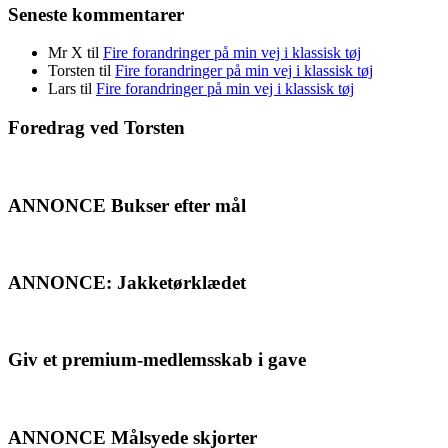
Seneste kommentarer
Mr X
til
Fire forandringer på min vej i klassisk tøj
Torsten
til
Fire forandringer på min vej i klassisk tøj
Lars
til
Fire forandringer på min vej i klassisk tøj
Foredrag ved Torsten
ANNONCE Bukser efter mål
ANNONCE: Jakketørklædet
Giv et premium-medlemsskab i gave
ANNONCE Målsyede skjorter