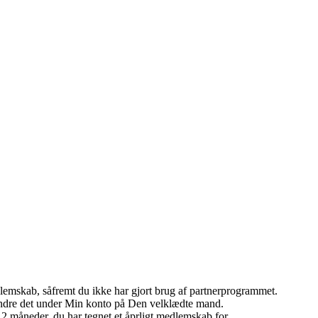
lemskab, såfremt du ikke har gjort brug af partnerprogrammet.
ndre det under Min konto på Den velklædte mand.
12 måneder, du har tegnet et åprligt medlemskab for.