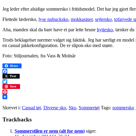
Jeg leder efter alsidige sommersko i fritidsmodel. Det har jeg gjort fler
Flettede lædersko,
lyse nubucksko
,
mokkasiner
,
sejlersko
,
tofarvede s
Aha, manden skal da bare have et par lette brune
hyttesko
, tænker du
Trods beklagelser nærmer valget sig faktisk. Jeg har særligt en mode
en casual jakkekonfiguration. De er slipon-sko med snøre.
Foto: Stiljournalen, fra Vass & Molnár
Share
Facebook
Post
Twitter
Save
Pinterest
Skrevet i:
Casual tøj
,
Diverse sko
,
Sko
,
Sommertøj
Tags:
sommersko
Læserinteraktioner
Trackbacks
Sommerstilen er nem (alt for nem)
siger: