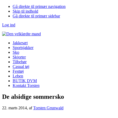
Gå direkte til primær navigation
Skip til indhold
Gå direkte til primær sidebar
Log ind
Jakkesæt
Sportsjakker
Sko
Skjorter
Tilbehør
Casual tøj
Festtøj
Leben
BUTIK DVM
Kontakt Torsten
De alsidige sommersko
22. marts 2014
, af
Torsten Grunwald