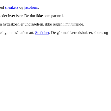
 med
sneakers
og
jacoform
.
heder hver især. De dur ikke som par nr.1.
hytteskoen er undtagelsen, ikke reglen i mit tilfælde.
med gummisål af en art.
Se fx her
. De går med lærredsbukser, shorts og