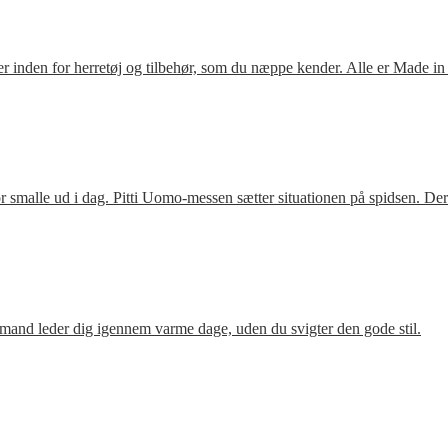
 inden for herretøj og tilbehør, som du næppe kender. Alle er Made in
 smalle ud i dag. Pitti Uomo-messen sætter situationen på spidsen. De
mand leder dig igennem varme dage, uden du svigter den gode stil.