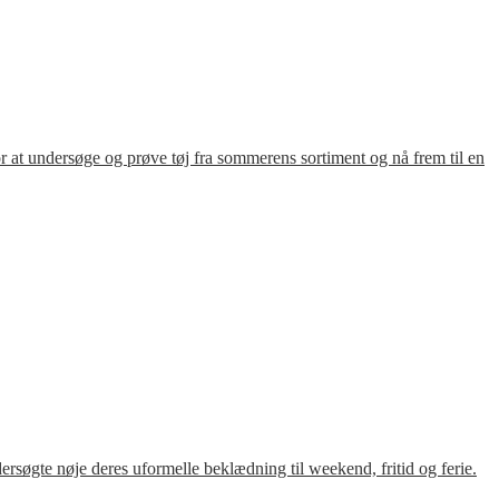
for at undersøge og prøve tøj fra sommerens sortiment og nå frem til en
søgte nøje deres uformelle beklædning til weekend, fritid og ferie.