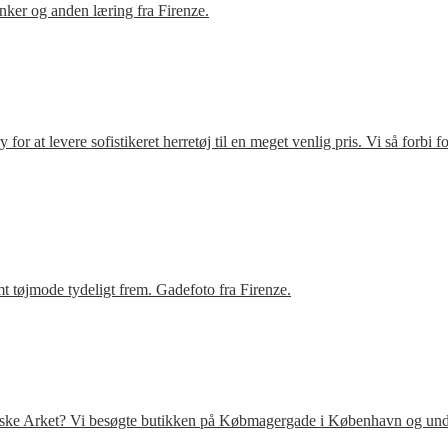
ker og anden læring fra Firenze.
r at levere sofistikeret herretøj til en meget venlig pris. Vi så forbi 
t tøjmode tydeligt frem. Gadefoto fra Firenze.
venske Arket? Vi besøgte butikken på Købmagergade i København og under