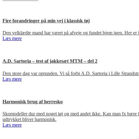
Fire forandringer på min vej i klassisk tøj
Den velklædte mand har været på afveje og fundet hjem igen. Her er fir
Læs mere
A.D. Sartoria – test af jakkesæt MTM – del 2
Den store dag var oprunden. Vi så forbi A.D. Sartoria i Lille Strandst
Læs mere
Harmonisk brug af herresko
Skomodeller dur med noget tøj og med andet ikke. Kan man fx bære loa
udtrykket bliver harmonisk.
Læs mere