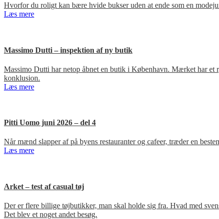
Hvorfor du roligt kan bære hvide bukser uden at ende som en modejun
Læs mere
Massimo Dutti – inspektion af ny butik
Massimo Dutti har netop åbnet en butik i København. Mærket har et ry fo
konklusion.
Læs mere
Pitti Uomo juni 2026 – del 4
Når mænd slapper af på byens restauranter og cafeer, træder en bestem
Læs mere
Arket – test af casual tøj
Der er flere billige tøjbutikker, man skal holde sig fra. Hvad med s
Det blev et noget andet besøg.