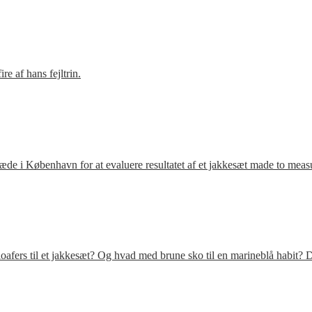
e af hans fejltrin.
ræde i København for at evaluere resultatet af et jakkesæt made to meas
fers til et jakkesæt? Og hvad med brune sko til en marineblå habit? D