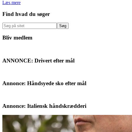
Læs mere
Primær
Find hvad du søger
Sidebar
Søg
på
sitet
Bliv medlem
ANNONCE: Drivert efter mål
Annonce: Håndsyede sko efter mål
Annonce: Italiensk håndskrædderi