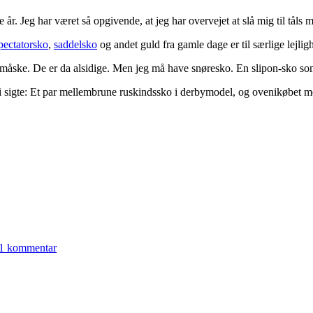
e år. Jeg har været så opgivende, at jeg har overvejet at slå mig til tåls
pectatorsko
,
saddelsko
og andet guld fra gamle dage er til særlige lejlig
 måske. De er da alsidige. Men jeg må have snøresko. En slipon-sko som 
l i sigte: Et par mellembrune ruskindssko i derbymodel, og ovenikøbet 
1 kommentar