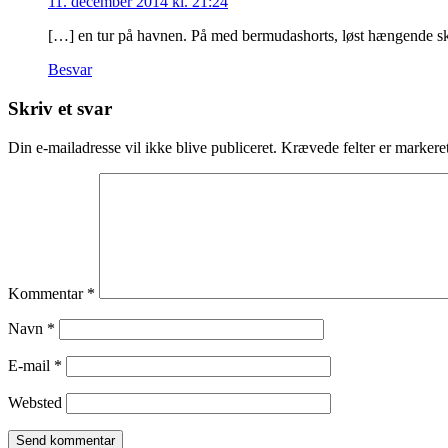
11. december 2014 kl. 21:24
[…] en tur på havnen. På med bermudashorts, løst hængende skjorte 
Besvar
Skriv et svar
Din e-mailadresse vil ikke blive publiceret.
Krævede felter er marker
Kommentar
*
Navn
*
E-mail
*
Websted