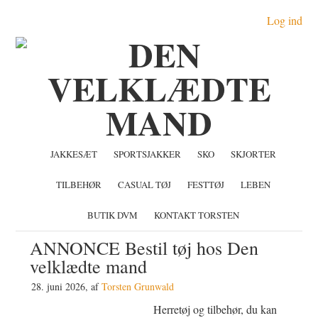
Gå
Skip
Gå
Log ind
direkte
til
direkte
til
indhold
til
primær
primær
navigation
sidebar
JAKKESÆT
SPORTSJAKKER
SKO
SKJORTER
TILBEHØR
CASUAL TØJ
FESTTØJ
LEBEN
BUTIK DVM
KONTAKT TORSTEN
ANNONCE Bestil tøj hos Den
velklædte mand
28. juni 2026
, af
Torsten Grunwald
Herretøj og tilbehør, du kan