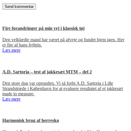
Fire forandringer på min vej i klassisk tøj
Den velklædte mand har været på afveje og fundet hjem igen. Her
er fire af hans fejltrin.
Læs mere
A.D. Sartoria – test af jakkesæt MTM – del 2
Den store dag var oprunden. Vi så forbi A.D. Sartoria i Lille
Strandstræde i København for at evaluere resultatet af et jakkesæt
made to measure.
Læs mere
Harmonisk brug af herresko