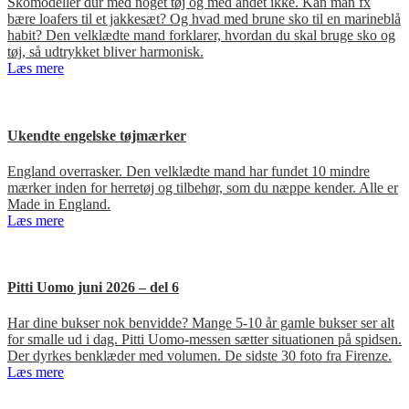
Skomodeller dur med noget tøj og med andet ikke. Kan man fx
bære loafers til et jakkesæt? Og hvad med brune sko til en marineblå
habit? Den velklædte mand forklarer, hvordan du skal bruge sko og
tøj, så udtrykket bliver harmonisk.
Læs mere
Ukendte engelske tøjmærker
England overrasker. Den velklædte mand har fundet 10 mindre
mærker inden for herretøj og tilbehør, som du næppe kender. Alle er
Made in England.
Læs mere
Pitti Uomo juni 2026 – del 6
Har dine bukser nok benvidde? Mange 5-10 år gamle bukser ser alt
for smalle ud i dag. Pitti Uomo-messen sætter situationen på spidsen.
Der dyrkes benklæder med volumen. De sidste 30 foto fra Firenze.
Læs mere