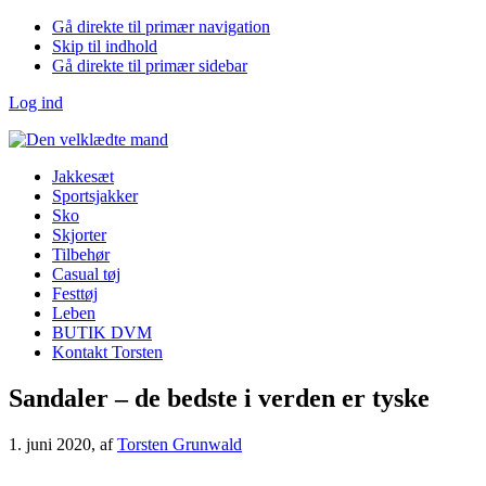
Gå direkte til primær navigation
Skip til indhold
Gå direkte til primær sidebar
Log ind
Jakkesæt
Sportsjakker
Sko
Skjorter
Tilbehør
Casual tøj
Festtøj
Leben
BUTIK DVM
Kontakt Torsten
Sandaler – de bedste i verden er tyske
1. juni 2020
, af
Torsten Grunwald