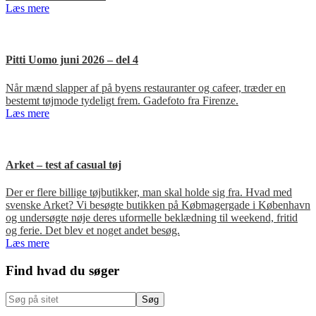
Læs mere
Pitti Uomo juni 2026 – del 4
Når mænd slapper af på byens restauranter og cafeer, træder en
bestemt tøjmode tydeligt frem. Gadefoto fra Firenze.
Læs mere
Arket – test af casual tøj
Der er flere billige tøjbutikker, man skal holde sig fra. Hvad med
svenske Arket? Vi besøgte butikken på Købmagergade i København
og undersøgte nøje deres uformelle beklædning til weekend, fritid
og ferie. Det blev et noget andet besøg.
Læs mere
Primær
Find hvad du søger
Sidebar
Søg
på