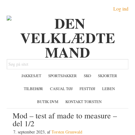
Gå
Skip
Gå
Log ind
direkte
til
direkte
til
indhold
til
primær
primær
navigation
sidebar
Søg
på
JAKKESÆT
SPORTSJAKKER
SKO
SKJORTER
sitet
TILBEHØR
CASUAL TØJ
FESTTØJ
LEBEN
BUTIK DVM
KONTAKT TORSTEN
Mod – test af made to measure –
del 1/2
7. september 2023
, af
Torsten Grunwald