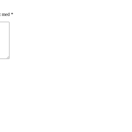
et med
*