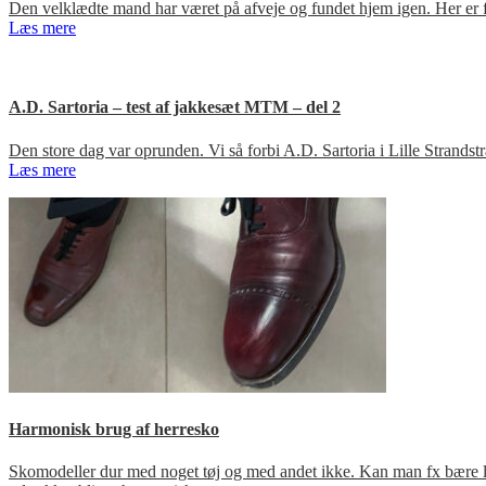
Den velklædte mand har været på afveje og fundet hjem igen. Her er fir
Læs mere
A.D. Sartoria – test af jakkesæt MTM – del 2
Den store dag var oprunden. Vi så forbi A.D. Sartoria i Lille Strandst
Læs mere
Harmonisk brug af herresko
Skomodeller dur med noget tøj og med andet ikke. Kan man fx bære loa