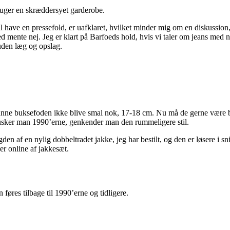
bruger en skræddersyet garderobe.
ave en pressefold, er uafklaret, hvilket minder mig om en diskussion,
d mente nej. Jeg er klart på Barfoeds hold, hvis vi taler om jeans med 
ruden læg og opslag.
unne buksefoden ikke blive smal nok, 17-18 cm. Nu må de gerne være bre
. Husker man 1990’erne, genkender man den rummeligere stil.
den af en nylig dobbeltradet jakke, jeg har bestilt, og den er løsere i sni
er online af jakkesæt.
føres tilbage til 1990’erne og tidligere.