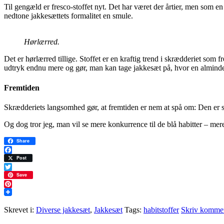
Til gengæld er fresco-stoffet nyt. Det har været der årtier, men som e
nedtone jakkesættets formalitet en smule.
Hørlærred.
Det er hørlærred tillige. Stoffet er en kraftig trend i skrædderiet so
udtryk endnu mere og gør, man kan tage jakkesæt på, hvor en almindel
Fremtiden
Skrædderiets langsomhed gør, at fremtiden er nem at spå om: Den er st
Og dog tror jeg, man vil se mere konkurrence til de blå habitter – mer
Share
Facebook
Post
Twitter
Save
Pinterest
Skrevet i:
Diverse jakkesæt
,
Jakkesæt
Tags:
habitstoffer
Skriv komme