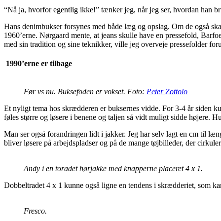
“Nå ja, hvorfor egentlig ikke!” tænker jeg, når jeg ser, hvordan han 
Hans denimbukser forsynes med både læg og opslag. Om de også skal h
1960’erne. Nørgaard mente, at jeans skulle have en pressefold, Barfoe
med sin tradition og sine teknikker, ville jeg overveje pressefolder fo
1990’erne er tilbage
Før vs nu. Buksefoden er vokset. Foto:
Peter Zottolo
Et nyligt tema hos skrædderen er buksernes vidde. For 3-4 år siden k
føles større og løsere i benene og taljen så vidt muligt sidde højere
Man ser også forandringen lidt i jakker. Jeg har selv lagt en cm til læng
bliver løsere på arbejdspladser og på de mange tøjbilleder, der cirkuler
Andy i en toradet hørjakke med knapperne placeret 4 x 1.
Dobbeltradet 4 x 1 kunne også ligne en tendens i skrædderiet, som kan 
Fresco.