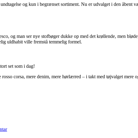
n undtagelse og kun i begrænset sortiment. Nu er udvalget i den åbent v
m fresco, og man ser nye stofbøger dukke op med det krøllende, men blød
ig uldhabit ville fremstå temmelig formel.
ort set som i dag!
e rosso corsa, mere denim, mere hørlærred – i takt med tøjvalget mere o
ntar