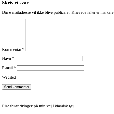
Læserinteraktioner
Skriv et svar
Din e-mailadresse vil ikke blive publiceret.
Krævede felter er marker
Kommentar
*
Navn
*
E-mail
*
Websted
Fire forandringer på min vej i klassisk tøj