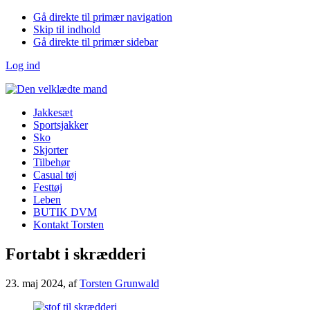
Gå direkte til primær navigation
Skip til indhold
Gå direkte til primær sidebar
Log ind
Jakkesæt
Sportsjakker
Sko
Skjorter
Tilbehør
Casual tøj
Festtøj
Leben
BUTIK DVM
Kontakt Torsten
Fortabt i skrædderi
23. maj 2024
, af
Torsten Grunwald