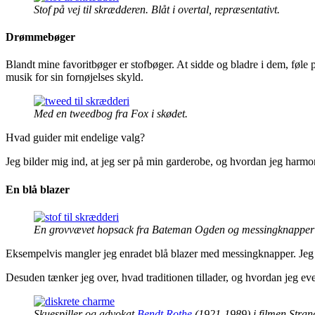
Stof på vej til skrædderen. Blåt i overtal, repræsentativt.
Drømmebøger
Blandt mine favoritbøger er stofbøger. At sidde og bladre i dem, føle på s
musik for sin fornøjelses skyld.
Med en tweedbog fra Fox i skødet.
Hvad guider mit endelige valg?
Jeg bilder mig ind, at jeg ser på min garderobe, og hvordan jeg harm
En blå blazer
En grovvævet hopsack fra Bateman Ogden og messingknapper k
Eksempelvis mangler jeg enradet blå blazer med messingknapper. Jeg v
Desuden tænker jeg over, hvad traditionen tillader, og hvordan jeg even
Skuespiller og advokat
Bendt Rothe
(1921-1989) i filmen Stran