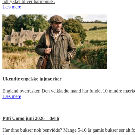
udtrykket bliver harmonisk.
Læs mere
Ukendte engelske tøjmærker
England overrasker. Den velklædte mand har fundet 10 mindre mærker
Læs mere
Pitti Uomo juni 2026 – del 6
Har dine bukser nok benvidde? Mange 5-10 år gamle bukser ser alt for