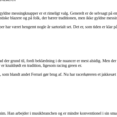
ldne messingknapper er et rimeligt valg. Generelt er de selvsagt på en
tiske blazere og på folk, der bærer traditionen, men ikke gyldne messi
 har været hengemt nogle år sartorialt set. Det er, som tiden er klar på 
hvad der grund til, fordi beklædning i de nuancer er mest alsidig. Men d
 er knaldrødt en tradition, ligesom racing green er.
e, som blandt andet Ferrari gør brug af. Nu har racerkøreren et jakkesæt
nim. Han arbejder i musikbranchen og er mindre konventionel i sin smag.