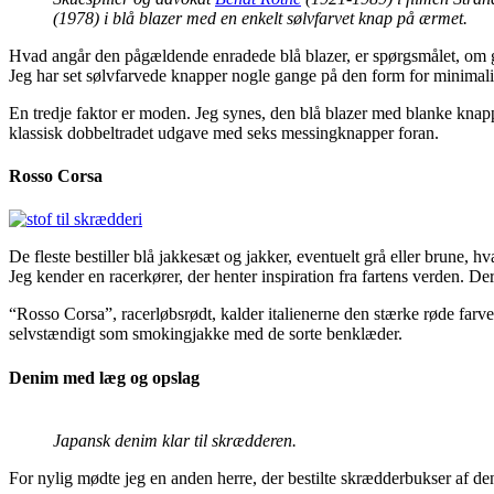
(1978) i blå blazer med en enkelt sølvfarvet knap på ærmet.
Hvad angår den pågældende enradede blå blazer, er spørgsmålet, om gy
Jeg har set sølvfarvede knapper nogle gange på den form for minimalis
En tredje faktor er moden. Jeg synes, den blå blazer med blanke knapper
klassisk dobbeltradet udgave med seks messingknapper foran.
Rosso Corsa
De fleste bestiller blå jakkesæt og jakker, eventuelt grå eller brune, 
Jeg kender en racerkører, der henter inspiration fra fartens verden. Der
“Rosso Corsa”, racerløbsrødt, kalder italienerne den stærke røde farv
selvstændigt som smokingjakke med de sorte benklæder.
Denim med læg og opslag
Japansk denim klar til skrædderen.
For nylig mødte jeg en anden herre, der bestilte skrædderbukser af de