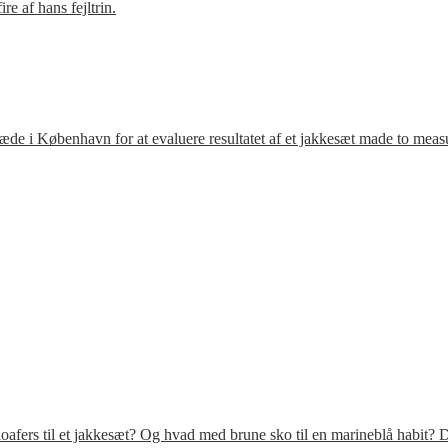
e af hans fejltrin.
ræde i København for at evaluere resultatet af et jakkesæt made to meas
fers til et jakkesæt? Og hvad med brune sko til en marineblå habit? D