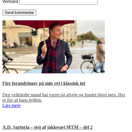
Websted
Fire forandringer på min vej i klassisk tøj
Den velklædte mand har været på afveje og fundet hjem igen. Her
er fire af hans fejltrin.
Læs mere
A.D. Sartoria – test af jakkesæt MTM – del 2