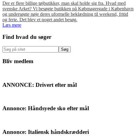
Der er flere billige tøjbutikker, man skal holde sig fra. Hvad med
svenske Arket? Vi besøgte butikken på Købmagergade i København
og undersøgte nøje deres uformelle beklædning til weekend, fritid
og ferie. Det blev et noget andet besøg.
Læs mere
Primær
Find hvad du søger
Sidebar
Søg
på
sitet
Bliv medlem
ANNONCE: Drivert efter mål
Annonce: Håndsyede sko efter mål
Annonce: Italiensk håndskrædderi