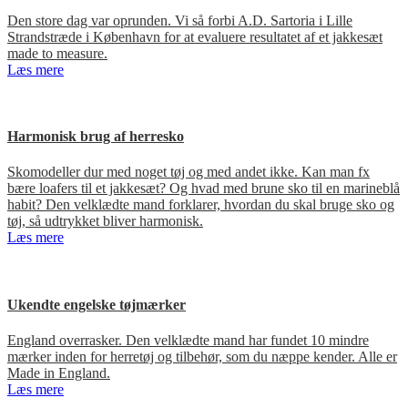
Den store dag var oprunden. Vi så forbi A.D. Sartoria i Lille
Strandstræde i København for at evaluere resultatet af et jakkesæt
made to measure.
Læs mere
Harmonisk brug af herresko
Skomodeller dur med noget tøj og med andet ikke. Kan man fx
bære loafers til et jakkesæt? Og hvad med brune sko til en marineblå
habit? Den velklædte mand forklarer, hvordan du skal bruge sko og
tøj, så udtrykket bliver harmonisk.
Læs mere
Ukendte engelske tøjmærker
England overrasker. Den velklædte mand har fundet 10 mindre
mærker inden for herretøj og tilbehør, som du næppe kender. Alle er
Made in England.
Læs mere