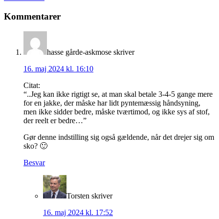
Læserinteraktioner
Kommentarer
hasse gårde-askmose
skriver
16. maj 2024 kl. 16:10
Citat:
“..Jeg kan ikke rigtigt se, at man skal betale 3-4-5 gange mere
for en jakke, der måske har lidt pyntemæssig håndsyning,
men ikke sidder bedre, måske tværtimod, og ikke sys af stof,
der reelt er bedre…”
Gør denne indstilling sig også gældende, når det drejer sig om
sko? 🙂
Besvar
Torsten
skriver
16. maj 2024 kl. 17:52