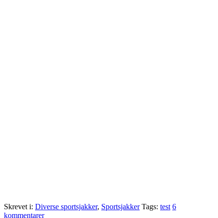
Skrevet i:
Diverse sportsjakker
,
Sportsjakker
Tags:
test
6
kommentarer