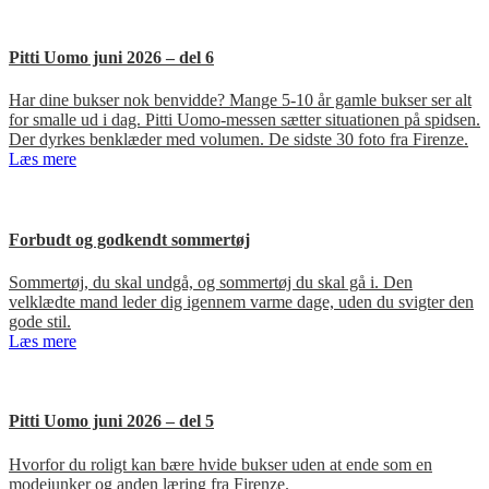
Pitti Uomo juni 2026 – del 6
Har dine bukser nok benvidde? Mange 5-10 år gamle bukser ser alt
for smalle ud i dag. Pitti Uomo-messen sætter situationen på spidsen.
Der dyrkes benklæder med volumen. De sidste 30 foto fra Firenze.
Læs mere
Forbudt og godkendt sommertøj
Sommertøj, du skal undgå, og sommertøj du skal gå i. Den
velklædte mand leder dig igennem varme dage, uden du svigter den
gode stil.
Læs mere
Pitti Uomo juni 2026 – del 5
Hvorfor du roligt kan bære hvide bukser uden at ende som en
modejunker og anden læring fra Firenze.