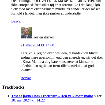
Det er billigt, men lavet i Kina. Måske skal man overveje om
ikke europæisk fremstillet tøj er at foretrække i det lange løb.
Selv med mere eller nærmere mindre fri handel er der måske
forhold i landet, man ikke ønsker at understøtte.
Besvar
Torsten
skriver
21. maj 2024 kl. 14:08
Lars, enig, jeg oplever desuden, at konfektion bliver
endnu mere upersonlig, end den allerede er, når det sker
i Kina. Man må dog bare konstatere, at kineserne
efterhånden også kan fremstille konfektion af god
kvalitet.
Besvar
Trackbacks
Test af jakker hos Troelstrup - Den velklædte mand
siger:
30. maj 2024 kl. 14:22