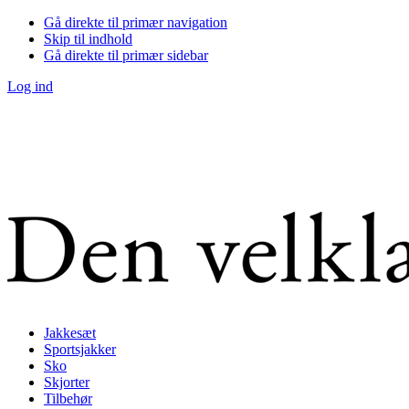
Gå direkte til primær navigation
Skip til indhold
Gå direkte til primær sidebar
Log ind
Jakkesæt
Sportsjakker
Sko
Skjorter
Tilbehør