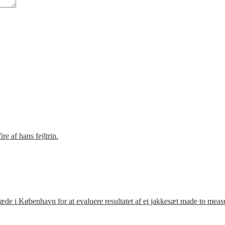
e af hans fejltrin.
ræde i København for at evaluere resultatet af et jakkesæt made to meas