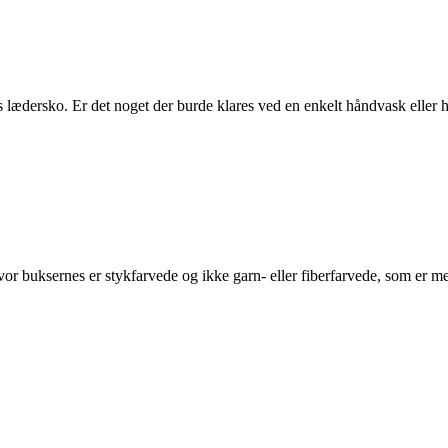
eres lædersko. Er det noget der burde klares ved en enkelt håndvask elle
, hvor buksernes er stykfarvede og ikke garn- eller fiberfarvede, som er 