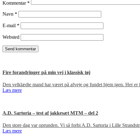
Kommentar
*
Navn
*
E-mail
*
Websted
Fire forandringer på min vej i klassisk tøj
Den velklædte mand har været på afveje og fundet hjem igen. Her er fir
Læs mere
A.D. Sartoria – test af jakkesæt MTM – del 2
Den store dag var oprunden. Vi så forbi A.D. Sartoria i Lille Strandst
Læs mere