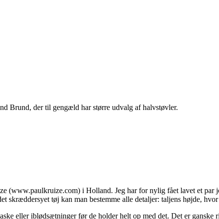
d Brund, der til gengæld har større udvalg af halvstøvler.
e (www.paulkruize.com) i Holland. Jeg har for nylig fået lavet et par j
t skræddersyet tøj kan man bestemme alle detaljer: taljens højde, hvor t
vaske eller iblødsætninger før de holder helt op med det. Det er ganske ri