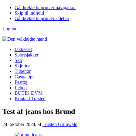
Gå direkte til primær navigation
Skip til indhold
Gå direkte til primær sidebar
Log ind
Jakkesæt
Sportsjakker
Sko
Skjorter
Tilbehør
Casual tøj
Festtøj
Leben
BUTIK DVM
Kontakt Torsten
Test af jeans hos Brund
24. oktober 2024
, af
Torsten Grunwald