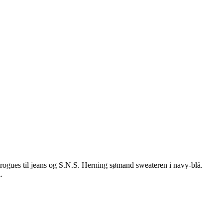
brogues til jeans og S.N.S. Herning sømand sweateren i navy-blå.
.