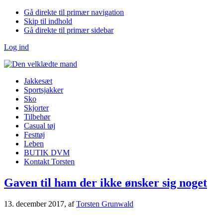
Gå direkte til primær navigation
Skip til indhold
Gå direkte til primær sidebar
Log ind
Jakkesæt
Sportsjakker
Sko
Skjorter
Tilbehør
Casual tøj
Festtøj
Leben
BUTIK DVM
Kontakt Torsten
Gaven til ham der ikke ønsker sig noget
13. december 2017
, af
Torsten Grunwald