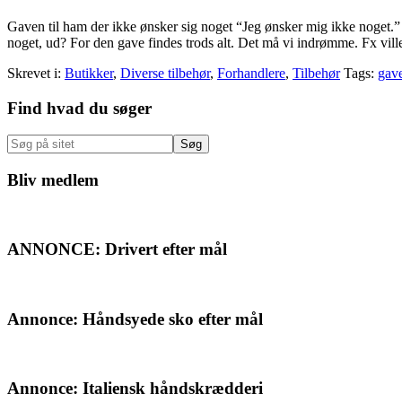
Gaven til ham der ikke ønsker sig noget “Jeg ønsker mig ikke noget.
noget, ud? For den gave findes trods alt. Det må vi indrømme. Fx ville
Skrevet i:
Butikker
,
Diverse tilbehør
,
Forhandlere
,
Tilbehør
Tags:
gav
Primær
Find hvad du søger
Sidebar
Søg
på
sitet
Bliv medlem
ANNONCE: Drivert efter mål
Annonce: Håndsyede sko efter mål
Annonce: Italiensk håndskrædderi