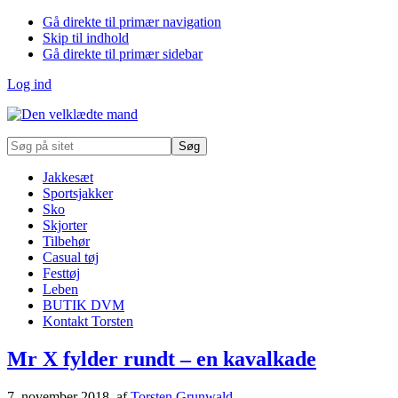
Gå direkte til primær navigation
Skip til indhold
Gå direkte til primær sidebar
Log ind
Søg
på
sitet
Jakkesæt
Sportsjakker
Sko
Skjorter
Tilbehør
Casual tøj
Festtøj
Leben
BUTIK DVM
Kontakt Torsten
Mr X fylder rundt – en kavalkade
7. november 2018
, af
Torsten Grunwald