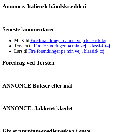
Annonce: Italiensk håndskrædderi
Seneste kommentarer
Mr X
til
Fire forandringer på min vej i klassisk tøj
Torsten
til
Fire forandringer på min vej i klassisk tøj
Lars
til
Fire forandringer på min vej i klassisk tøj
Foredrag ved Torsten
ANNONCE Bukser efter mål
ANNONCE: Jakketørklædet
Giv et premium-medlemsskab i gave