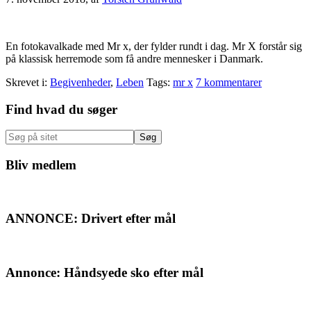
En fotokavalkade med Mr x, der fylder rundt i dag. Mr X forstår sig
på klassisk herremode som få andre mennesker i Danmark.
Skrevet i:
Begivenheder
,
Leben
Tags:
mr x
7 kommentarer
Primær
Find hvad du søger
Sidebar
Søg
på
sitet
Bliv medlem
ANNONCE: Drivert efter mål
Annonce: Håndsyede sko efter mål