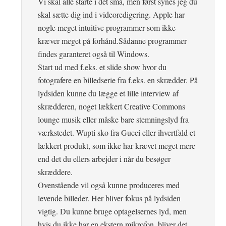
Vi skal alle starte i det små, men først synes jeg du
skal sætte dig ind i videoredigering. Apple har
nogle meget intuitive programmer som ikke
kræver meget på forhånd.Sådanne programmer
findes garanteret også til Windows.
Start ud med f.eks. et slide show hvor du
fotografere en billedserie fra f.eks. en skrædder. På
lydsiden kunne du lægge et lille interview af
skrædderen, noget lækkert Creative Commons
lounge musik eller måske bare stemningslyd fra
værkstedet. Wupti sko fra Gucci eller ihvertfald et
lækkert produkt, som ikke har krævet meget mere
end det du ellers arbejder i når du besøger
skræddere.
Ovenstående vil også kunne produceres med
levende billeder. Her bliver fokus på lydsiden
vigtig. Du kunne bruge optagelsernes lyd, men
hvis du ikke har en ekstern mikrofon, bliver det