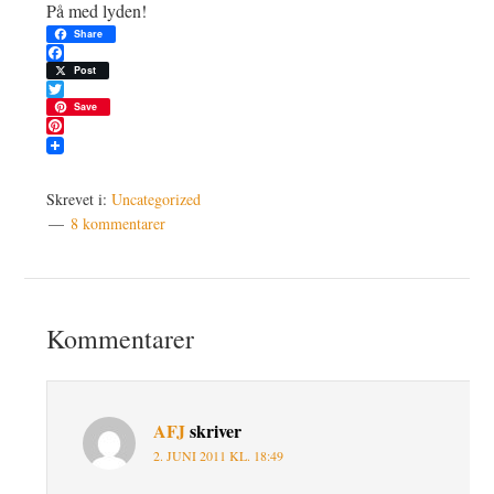
På med lyden!
Share
Facebook
Post
Twitter
Save
Pinterest
Skrevet i:
Uncategorized
8 kommentarer
Læserinteraktioner
Kommentarer
AFJ
skriver
2. JUNI 2011 KL. 18:49