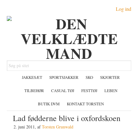
Gå
Skip
Gå
Log ind
direkte
til
direkte
til
indhold
til
primær
primær
navigation
sidebar
Søg
på
JAKKESÆT
SPORTSJAKKER
SKO
SKJORTER
sitet
TILBEHØR
CASUAL TØJ
FESTTØJ
LEBEN
BUTIK DVM
KONTAKT TORSTEN
Lad fødderne blive i oxfordskoen
2. juni 2011
, af
Torsten Grunwald