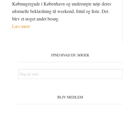
Købmagergade i København og undersøgte nøje deres
uformelle beklædning til weekend, fritid og ferie. Det
blev et noget andet besøg.
Læs mere
Primær
Sidebar
FIND HVAD DU SØGER
Søg
på
sitet
BLIV MEDLEM