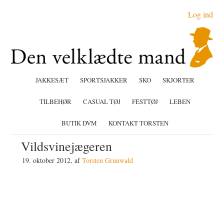
Gå
Skip
Gå
Log ind
direkte
til
direkte
til
indhold
til
primær
primær
navigation
sidebar
JAKKESÆT
SPORTSJAKKER
SKO
SKJORTER
TILBEHØR
CASUAL TØJ
FESTTØJ
LEBEN
BUTIK DVM
KONTAKT TORSTEN
Vildsvinejægeren
19. oktober 2012
, af
Torsten Grunwald