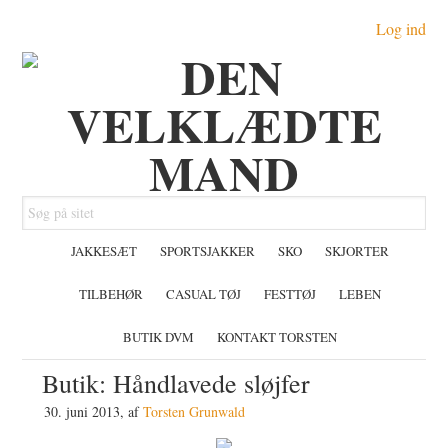
Gå
Skip
Gå
Log ind
direkte
til
direkte
til
indhold
til
primær
primær
navigation
sidebar
Søg
på
JAKKESÆT
SPORTSJAKKER
SKO
SKJORTER
sitet
TILBEHØR
CASUAL TØJ
FESTTØJ
LEBEN
BUTIK DVM
KONTAKT TORSTEN
Butik: Håndlavede sløjfer
30. juni 2013
, af
Torsten Grunwald