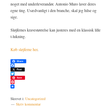
noget med underleverandør. Antonio Muro laver deres
egne ting. Usædvanligt i den branche, skal jeg hilse og
sige.
Sløjfernes kravestørrelse kan justeres med en klassisk lille
t-lukning.
Køb sløjferne her
.
Share
Facebook
Post
Twitter
Save
Pinterest
Skrevet i:
Uncategorized
Skriv kommentar