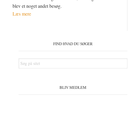
blev et noget andet besøg.
Læs mere
Primær
Sidebar
FIND HVAD DU SØGER
Søg
på
sitet
BLIV MEDLEM