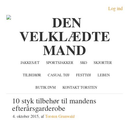
Gå
Skip
Gå
Log ind
direkte
til
direkte
til
indhold
til
primær
primær
navigation
sidebar
JAKKESÆT
SPORTSJAKKER
SKO
SKJORTER
TILBEHØR
CASUAL TØJ
FESTTØJ
LEBEN
BUTIK DVM
KONTAKT TORSTEN
10 styk tilbehør til mandens
efterårsgarderobe
4. oktober 2015
, af
Torsten Grunwald