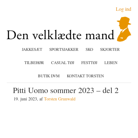
Gå
Skip
Gå
Log ind
direkte
til
direkte
til
indhold
til
primær
primær
navigation
sidebar
JAKKESÆT
SPORTSJAKKER
SKO
SKJORTER
TILBEHØR
CASUAL TØJ
FESTTØJ
LEBEN
BUTIK DVM
KONTAKT TORSTEN
Pitti Uomo sommer 2023 – del 2
19. juni 2023
, af
Torsten Grunwald