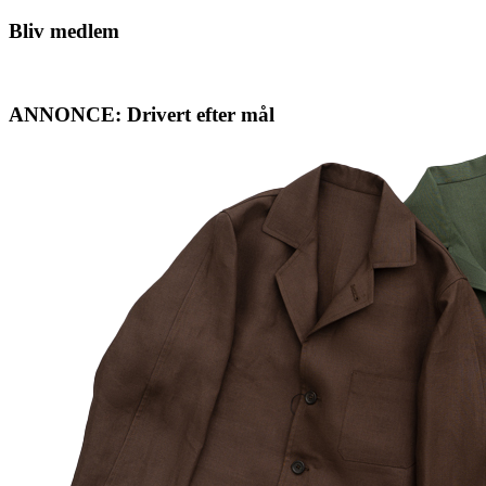
på
sitet
Bliv medlem
ANNONCE: Drivert efter mål