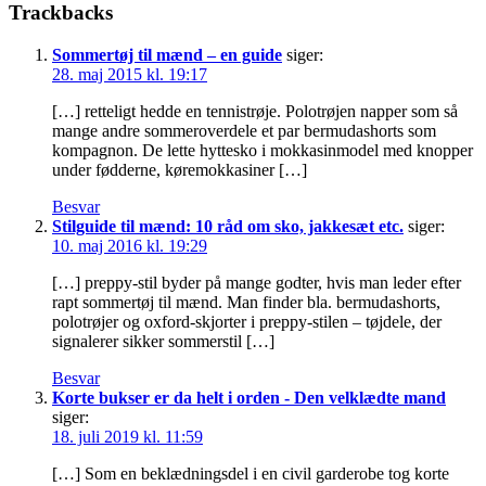
Trackbacks
Sommertøj til mænd – en guide
siger:
28. maj 2015 kl. 19:17
[…] retteligt hedde en tennistrøje. Polotrøjen napper som så
mange andre sommeroverdele et par bermudashorts som
kompagnon. De lette hyttesko i mokkasinmodel med knopper
under fødderne, køremokkasiner […]
Besvar
Stilguide til mænd: 10 råd om sko, jakkesæt etc.
siger:
10. maj 2016 kl. 19:29
[…] preppy-stil byder på mange godter, hvis man leder efter
rapt sommertøj til mænd. Man finder bla. bermudashorts,
polotrøjer og oxford-skjorter i preppy-stilen – tøjdele, der
signalerer sikker sommerstil […]
Besvar
Korte bukser er da helt i orden - Den velklædte mand
siger:
18. juli 2019 kl. 11:59
[…] Som en beklædningsdel i en civil garderobe tog korte