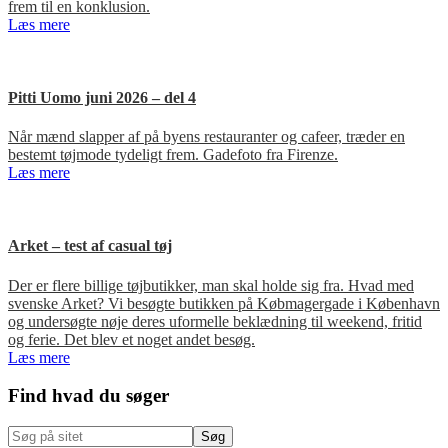
frem til en konklusion.
Læs mere
Pitti Uomo juni 2026 – del 4
Når mænd slapper af på byens restauranter og cafeer, træder en
bestemt tøjmode tydeligt frem. Gadefoto fra Firenze.
Læs mere
Arket – test af casual tøj
Der er flere billige tøjbutikker, man skal holde sig fra. Hvad med
svenske Arket? Vi besøgte butikken på Købmagergade i København
og undersøgte nøje deres uformelle beklædning til weekend, fritid
og ferie. Det blev et noget andet besøg.
Læs mere
Primær
Find hvad du søger
Sidebar
Søg