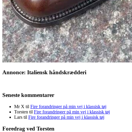
Annonce: Italiensk håndskrædderi
Seneste kommentarer
Mr X
til
Fire forandringer på min vej i klassisk tøj
Torsten
til
Fire forandringer på min vej i klassisk tøj
Lars
til
Fire forandringer på min vej i klassisk tøj
Foredrag ved Torsten