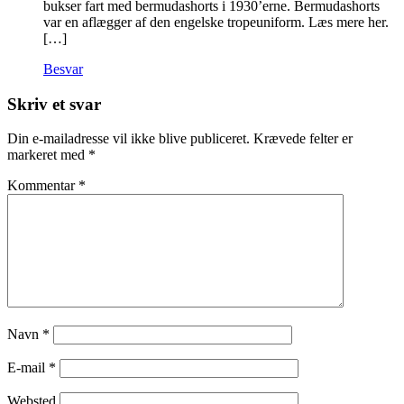
bukser fart med bermudashorts i 1930’erne. Bermudashorts
var en aflægger af den engelske tropeuniform. Læs mere her.
[…]
Besvar
Skriv et svar
Din e-mailadresse vil ikke blive publiceret.
Krævede felter er
markeret med
*
Kommentar
*
Navn
*
E-mail
*
Websted