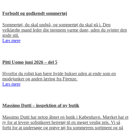
Forbudt og godkendt sommertøj
Sommertøj, du skal undgå, og sommertøj du skal gå i. Den
velklædte mand leder dig igennem varme dage, uden du svigter den
gode stil.
Læs mere
Pitti Uomo juni 2026 – del 5
Hvorfor du roligt kan bære hvide bukser uden at ende som en
modejunker og anden læring fra Firenze.
Læs mere
Massimo Dutti – inspektion af ny butik
Massimo Dutti har netop åbnet en butik i København. Mærket har et
ry for at levere sofistikeret herretøj til en meget venlig pris. Vi så
forbi for at undersøge og prøve tøj fra sommerens sortiment og nå