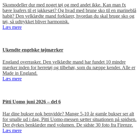
Skomodeller dur med noget tøj og med andet ikke. Kan man fx
bære loafers til et jakkesæt? Og hvad med brune sko til en marineblå
habit? Den velklædte mand forklarer, hvordan du skal bruge sko og
tøj, så udtrykket bliver harmonisk.
Læs mere
Ukendte engelske tøjmærker
England overrasker. Den velklædte mand har fundet 10 mindre
mærker inden for herretøj og tilbehør, som du næppe kender. Alle er
Made in England.
Læs mere
Pitti Uomo juni 2026 – del 6
Har dine bukser nok benvidde? Mange 5-10 år gamle bukser ser alt
for smalle ud i dag. Pitti Uomo-messen sætter situationen på spidsen.
Der dyrkes benklæder med volumen. De sidste 30 foto fra Firenze.
Læs mere