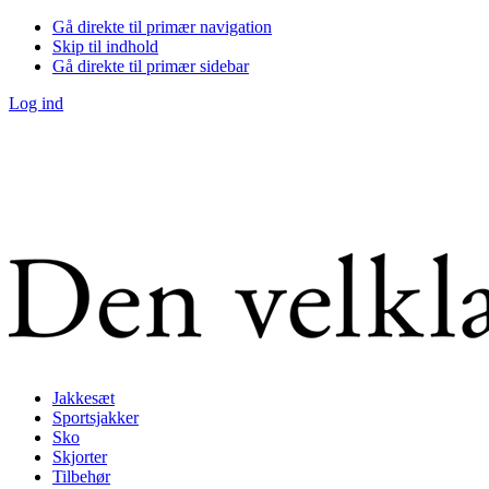
Gå direkte til primær navigation
Skip til indhold
Gå direkte til primær sidebar
Log ind
Jakkesæt
Sportsjakker
Sko
Skjorter
Tilbehør