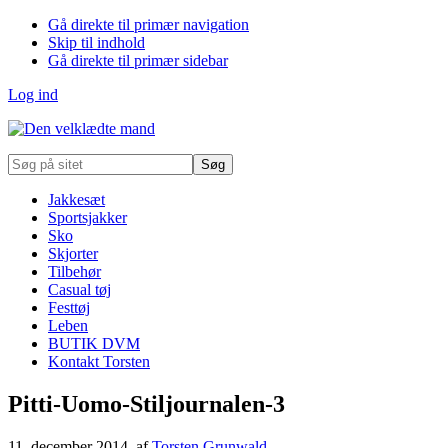
Gå direkte til primær navigation
Skip til indhold
Gå direkte til primær sidebar
Log ind
Søg
på
sitet
Jakkesæt
Sportsjakker
Sko
Skjorter
Tilbehør
Casual tøj
Festtøj
Leben
BUTIK DVM
Kontakt Torsten
Pitti-Uomo-Stiljournalen-3
11. december 2014
, af
Torsten Grunwald