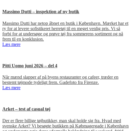
Massimo Dutti – inspektion af ny butik
Massimo Dutti har netop åbnet en butik i København. Mærket har et
ry for at levere sofistikeret herretøj til en meget venlig pris. Vi så
forbi for at undersøge og prøve tøj fra sommerens sortiment og nå
frem til en konklusion.
Læs mere
Pitti Uomo juni 2026 – del 4
Når mænd slapper af på byens restauranter og cafeer, træder en
bestemt tøjmode tydeligt frem. Gadefoto fra Firenze.
Læs mere
Arket – test af casual tøj
Der er flere billige tøjbutikker, man skal holde sig fra. Hvad med
svenske Arket? Vi besøgte butikken på Købmagergade i København