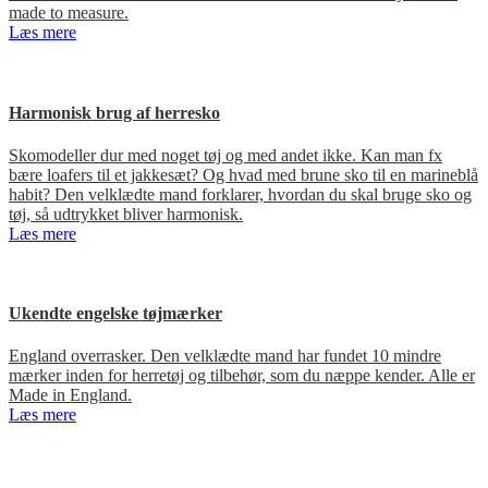
made to measure.
Læs mere
Harmonisk brug af herresko
Skomodeller dur med noget tøj og med andet ikke. Kan man fx
bære loafers til et jakkesæt? Og hvad med brune sko til en marineblå
habit? Den velklædte mand forklarer, hvordan du skal bruge sko og
tøj, så udtrykket bliver harmonisk.
Læs mere
Ukendte engelske tøjmærker
England overrasker. Den velklædte mand har fundet 10 mindre
mærker inden for herretøj og tilbehør, som du næppe kender. Alle er
Made in England.
Læs mere