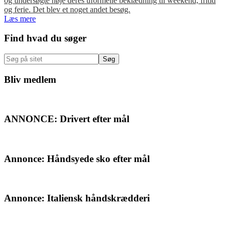
og undersøgte nøje deres uformelle beklædning til weekend, fritid
og ferie. Det blev et noget andet besøg.
Læs mere
Primær
Find hvad du søger
Sidebar
Søg
på
sitet
Bliv medlem
ANNONCE: Drivert efter mål
Annonce: Håndsyede sko efter mål
Annonce: Italiensk håndskrædderi