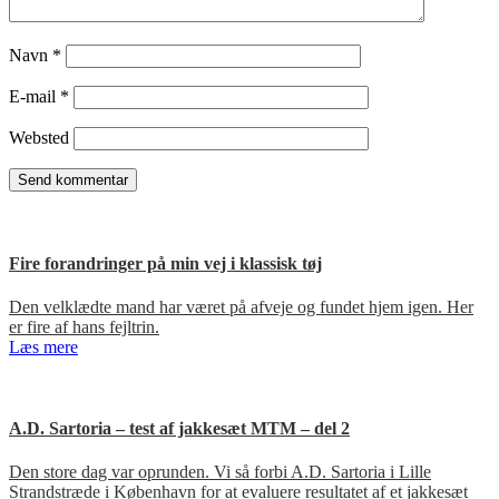
Navn
*
E-mail
*
Websted
Fire forandringer på min vej i klassisk tøj
Den velklædte mand har været på afveje og fundet hjem igen. Her
er fire af hans fejltrin.
Læs mere
A.D. Sartoria – test af jakkesæt MTM – del 2
Den store dag var oprunden. Vi så forbi A.D. Sartoria i Lille
Strandstræde i København for at evaluere resultatet af et jakkesæt