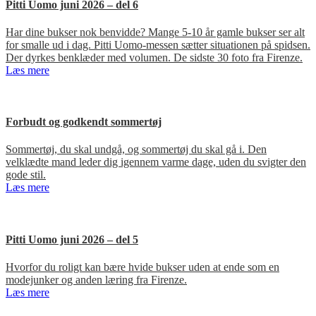
Pitti Uomo juni 2026 – del 6
Har dine bukser nok benvidde? Mange 5-10 år gamle bukser ser alt
for smalle ud i dag. Pitti Uomo-messen sætter situationen på spidsen.
Der dyrkes benklæder med volumen. De sidste 30 foto fra Firenze.
Læs mere
Forbudt og godkendt sommertøj
Sommertøj, du skal undgå, og sommertøj du skal gå i. Den
velklædte mand leder dig igennem varme dage, uden du svigter den
gode stil.
Læs mere
Pitti Uomo juni 2026 – del 5
Hvorfor du roligt kan bære hvide bukser uden at ende som en
modejunker og anden læring fra Firenze.
Læs mere