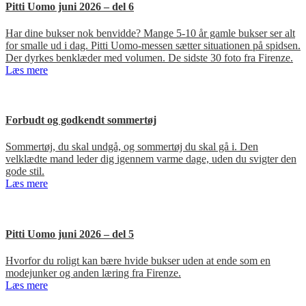
Pitti Uomo juni 2026 – del 6
Har dine bukser nok benvidde? Mange 5-10 år gamle bukser ser alt
for smalle ud i dag. Pitti Uomo-messen sætter situationen på spidsen.
Der dyrkes benklæder med volumen. De sidste 30 foto fra Firenze.
Læs mere
Forbudt og godkendt sommertøj
Sommertøj, du skal undgå, og sommertøj du skal gå i. Den
velklædte mand leder dig igennem varme dage, uden du svigter den
gode stil.
Læs mere
Pitti Uomo juni 2026 – del 5
Hvorfor du roligt kan bære hvide bukser uden at ende som en
modejunker og anden læring fra Firenze.
Læs mere