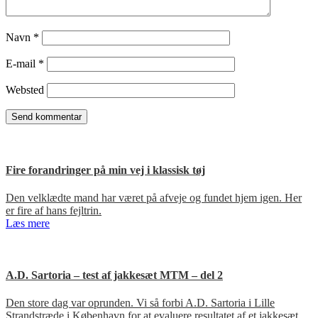
Navn
*
E-mail
*
Websted
Fire forandringer på min vej i klassisk tøj
Den velklædte mand har været på afveje og fundet hjem igen. Her
er fire af hans fejltrin.
Læs mere
A.D. Sartoria – test af jakkesæt MTM – del 2
Den store dag var oprunden. Vi så forbi A.D. Sartoria i Lille
Strandstræde i København for at evaluere resultatet af et jakkesæt