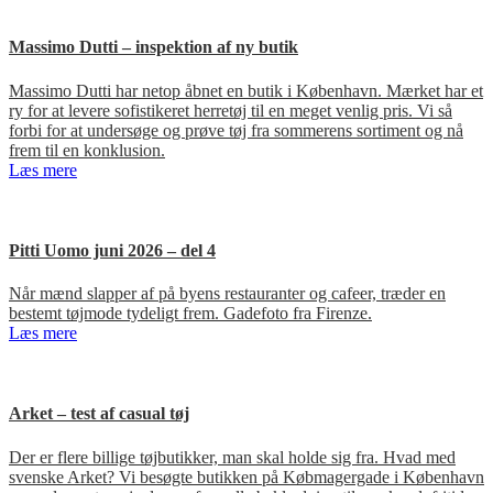
Massimo Dutti – inspektion af ny butik
Massimo Dutti har netop åbnet en butik i København. Mærket har et
ry for at levere sofistikeret herretøj til en meget venlig pris. Vi så
forbi for at undersøge og prøve tøj fra sommerens sortiment og nå
frem til en konklusion.
Læs mere
Pitti Uomo juni 2026 – del 4
Når mænd slapper af på byens restauranter og cafeer, træder en
bestemt tøjmode tydeligt frem. Gadefoto fra Firenze.
Læs mere
Arket – test af casual tøj
Der er flere billige tøjbutikker, man skal holde sig fra. Hvad med
svenske Arket? Vi besøgte butikken på Købmagergade i København