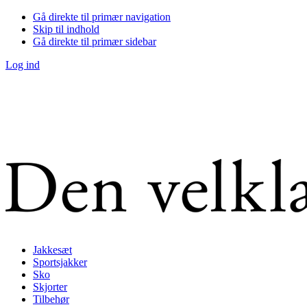
Gå direkte til primær navigation
Skip til indhold
Gå direkte til primær sidebar
Log ind
Jakkesæt
Sportsjakker
Sko
Skjorter
Tilbehør