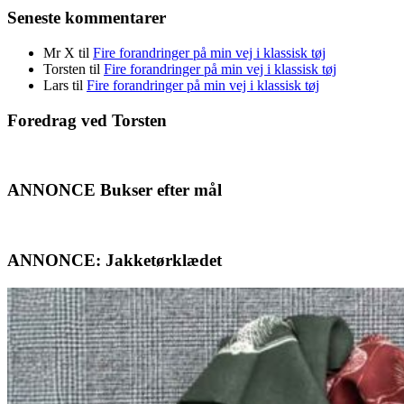
Seneste kommentarer
Mr X
til
Fire forandringer på min vej i klassisk tøj
Torsten
til
Fire forandringer på min vej i klassisk tøj
Lars
til
Fire forandringer på min vej i klassisk tøj
Foredrag ved Torsten
ANNONCE Bukser efter mål
ANNONCE: Jakketørklædet