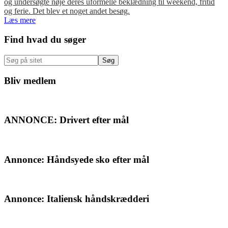
og undersøgte nøje deres uformelle beklædning til weekend, fritid
og ferie. Det blev et noget andet besøg.
Læs mere
Primær
Find hvad du søger
Sidebar
Søg
på
sitet
Bliv medlem
ANNONCE: Drivert efter mål
Annonce: Håndsyede sko efter mål
Annonce: Italiensk håndskrædderi