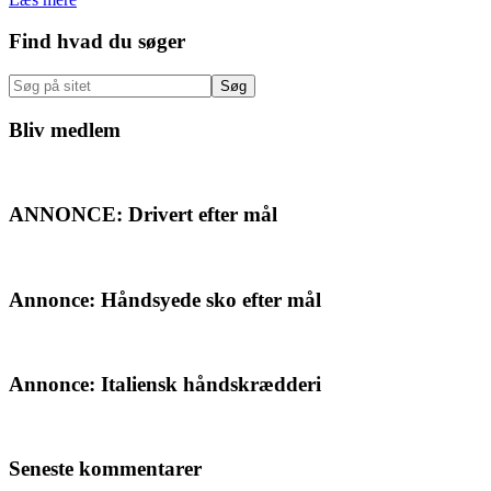
Primær
Find hvad du søger
Sidebar
Søg
på
sitet
Bliv medlem
ANNONCE: Drivert efter mål
Annonce: Håndsyede sko efter mål
Annonce: Italiensk håndskrædderi
Seneste kommentarer