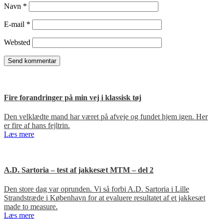
Navn
*
E-mail
*
Websted
Fire forandringer på min vej i klassisk tøj
Den velklædte mand har været på afveje og fundet hjem igen. Her
er fire af hans fejltrin.
Læs mere
A.D. Sartoria – test af jakkesæt MTM – del 2
Den store dag var oprunden. Vi så forbi A.D. Sartoria i Lille
Strandstræde i København for at evaluere resultatet af et jakkesæt
made to measure.
Læs mere