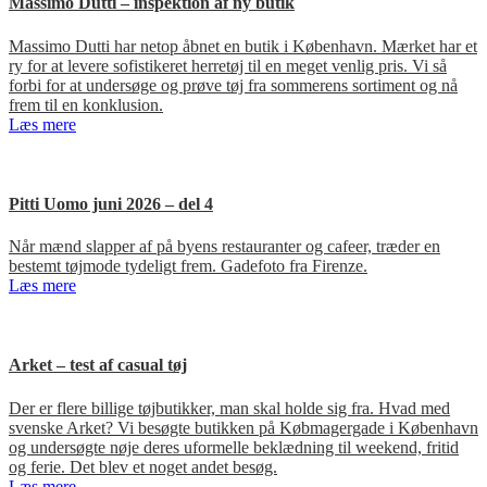
Massimo Dutti – inspektion af ny butik
Massimo Dutti har netop åbnet en butik i København. Mærket har et
ry for at levere sofistikeret herretøj til en meget venlig pris. Vi så
forbi for at undersøge og prøve tøj fra sommerens sortiment og nå
frem til en konklusion.
Læs mere
Pitti Uomo juni 2026 – del 4
Når mænd slapper af på byens restauranter og cafeer, træder en
bestemt tøjmode tydeligt frem. Gadefoto fra Firenze.
Læs mere
Arket – test af casual tøj
Der er flere billige tøjbutikker, man skal holde sig fra. Hvad med
svenske Arket? Vi besøgte butikken på Købmagergade i København
og undersøgte nøje deres uformelle beklædning til weekend, fritid
og ferie. Det blev et noget andet besøg.
Læs mere