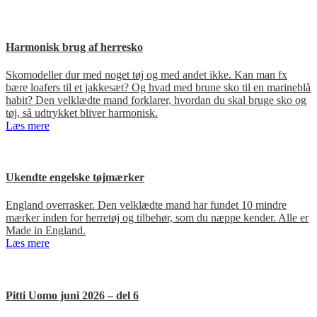
Harmonisk brug af herresko
Skomodeller dur med noget tøj og med andet ikke. Kan man fx
bære loafers til et jakkesæt? Og hvad med brune sko til en marineblå
habit? Den velklædte mand forklarer, hvordan du skal bruge sko og
tøj, så udtrykket bliver harmonisk.
Læs mere
Ukendte engelske tøjmærker
England overrasker. Den velklædte mand har fundet 10 mindre
mærker inden for herretøj og tilbehør, som du næppe kender. Alle er
Made in England.
Læs mere
Pitti Uomo juni 2026 – del 6