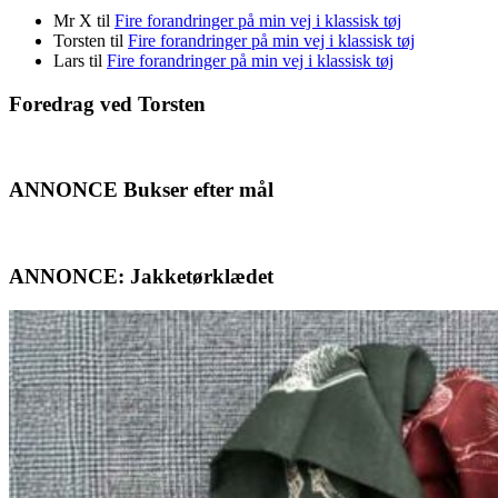
Mr X
til
Fire forandringer på min vej i klassisk tøj
Torsten
til
Fire forandringer på min vej i klassisk tøj
Lars
til
Fire forandringer på min vej i klassisk tøj
Foredrag ved Torsten
ANNONCE Bukser efter mål
ANNONCE: Jakketørklædet