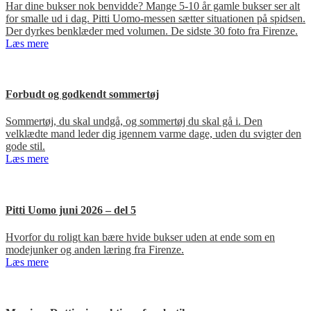
Har dine bukser nok benvidde? Mange 5-10 år gamle bukser ser alt
for smalle ud i dag. Pitti Uomo-messen sætter situationen på spidsen.
Der dyrkes benklæder med volumen. De sidste 30 foto fra Firenze.
Læs mere
Forbudt og godkendt sommertøj
Sommertøj, du skal undgå, og sommertøj du skal gå i. Den
velklædte mand leder dig igennem varme dage, uden du svigter den
gode stil.
Læs mere
Pitti Uomo juni 2026 – del 5
Hvorfor du roligt kan bære hvide bukser uden at ende som en
modejunker og anden læring fra Firenze.
Læs mere