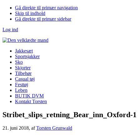
Gå direkte til primær navigation
Skip til indhold
Gå direkte til primær sidebar
Log ind
Jakkesæt
Sportsjakker
Sko
Skjorter
Tilbehør
Casual tøj
Festtøj
Leben
BUTIK DVM
Kontakt Torsten
Stribet_slips_retning_Bear_inn_Oxford-1
21. juni 2018
, af
Torsten Grunwald