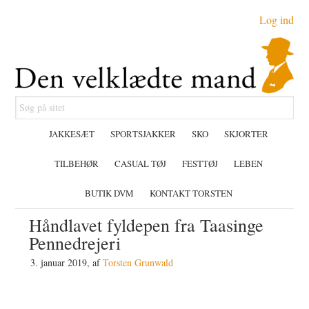
Gå
Skip
Gå
Log ind
direkte
til
direkte
til
indhold
til
primær
primær
navigation
sidebar
Søg
på
JAKKESÆT
SPORTSJAKKER
SKO
SKJORTER
sitet
TILBEHØR
CASUAL TØJ
FESTTØJ
LEBEN
BUTIK DVM
KONTAKT TORSTEN
Håndlavet fyldepen fra Taasinge
Pennedrejeri
3. januar 2019
, af
Torsten Grunwald