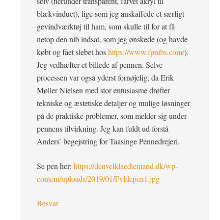
selv (herunder transparent, farvet akryl til
blækvinduet), lige som jeg anskaffede et særligt
gevindværktøj til ham, som skulle til for at få
netop den nib indsat, som jeg ønskede (og havde
købt og fået slebet hos
https://www.fpnibs.com/
).
Jeg vedhæfter et billede af pennen. Selve
processen var også yderst fornøjelig, da Erik
Møller Nielsen med stor entusiasme drøfter
tekniske og æstetiske detaljer og mulige løsninger
på de praktiske problemer, som melder sig under
pennens tilvirkning. Jeg kan fuldt ud forstå
Anders’ begejstring for Taasinge Pennedrejeri.
Se pen her:
https://denvelklaedtemand.dk/wp-
content/uploads/2019/01/Fyldepen1.jpg
Besvar