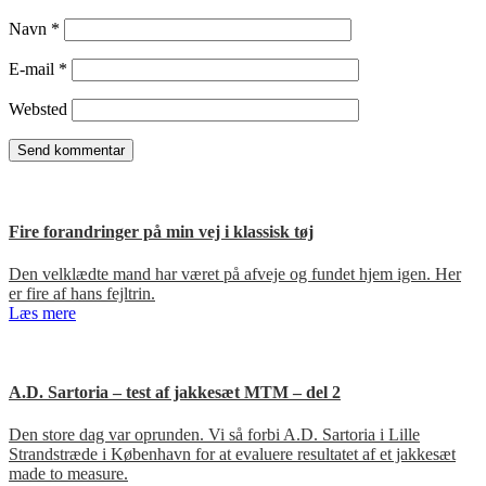
Navn
*
E-mail
*
Websted
Fire forandringer på min vej i klassisk tøj
Den velklædte mand har været på afveje og fundet hjem igen. Her
er fire af hans fejltrin.
Læs mere
A.D. Sartoria – test af jakkesæt MTM – del 2
Den store dag var oprunden. Vi så forbi A.D. Sartoria i Lille
Strandstræde i København for at evaluere resultatet af et jakkesæt
made to measure.