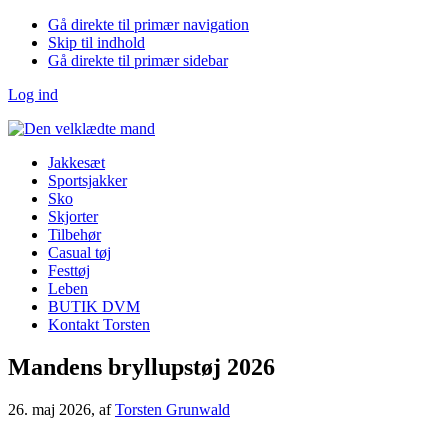
Gå direkte til primær navigation
Skip til indhold
Gå direkte til primær sidebar
Log ind
Jakkesæt
Sportsjakker
Sko
Skjorter
Tilbehør
Casual tøj
Festtøj
Leben
BUTIK DVM
Kontakt Torsten
Mandens bryllupstøj 2026
26. maj 2026
, af
Torsten Grunwald