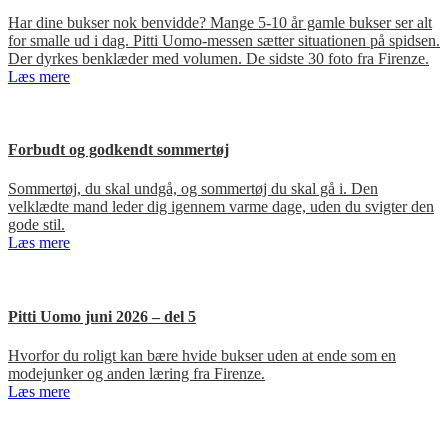
Har dine bukser nok benvidde? Mange 5-10 år gamle bukser ser alt
for smalle ud i dag. Pitti Uomo-messen sætter situationen på spidsen.
Der dyrkes benklæder med volumen. De sidste 30 foto fra Firenze.
Læs mere
Forbudt og godkendt sommertøj
Sommertøj, du skal undgå, og sommertøj du skal gå i. Den
velklædte mand leder dig igennem varme dage, uden du svigter den
gode stil.
Læs mere
Pitti Uomo juni 2026 – del 5
Hvorfor du roligt kan bære hvide bukser uden at ende som en
modejunker og anden læring fra Firenze.
Læs mere