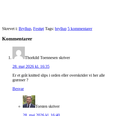
Skrevet i:
Bryllup
,
Festtøj
Tags:
bryllup
5 kommentarer
Læserinteraktioner
Kommentarer
Thorkild Toennesen
skriver
28. maj 2026 kl. 16:35
Er et gråt knitted slips i orden eller overskrider vi her alle
grænser ?
Besvar
Torsten
skriver
28. maj 2026 kl. 16:40