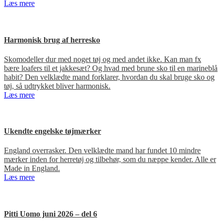
Læs mere
Harmonisk brug af herresko
Skomodeller dur med noget tøj og med andet ikke. Kan man fx
bære loafers til et jakkesæt? Og hvad med brune sko til en marineblå
habit? Den velklædte mand forklarer, hvordan du skal bruge sko og
tøj, så udtrykket bliver harmonisk.
Læs mere
Ukendte engelske tøjmærker
England overrasker. Den velklædte mand har fundet 10 mindre
mærker inden for herretøj og tilbehør, som du næppe kender. Alle er
Made in England.
Læs mere
Pitti Uomo juni 2026 – del 6