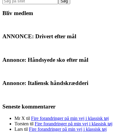
Søg
på
sitet
Bliv medlem
ANNONCE: Drivert efter mål
Annonce: Håndsyede sko efter mål
Annonce: Italiensk håndskrædderi
Seneste kommentarer
Mr X
til
Fire forandringer på min vej i klassisk tøj
Torsten
til
Fire forandringer på min vej i klassisk tøj
Lars
til
Fire forandringer på min vej i klassisk tøj