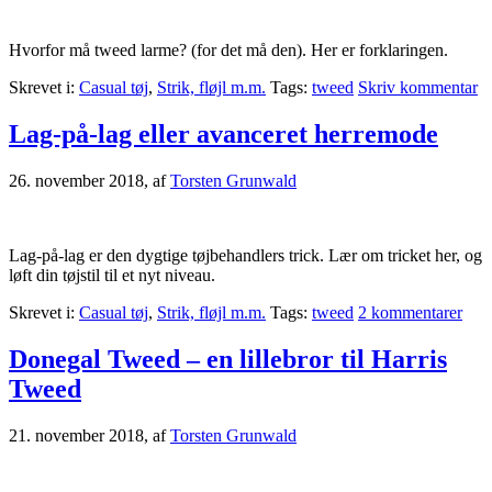
Hvorfor må tweed larme? (for det må den). Her er forklaringen.
Skrevet i:
Casual tøj
,
Strik, fløjl m.m.
Tags:
tweed
Skriv kommentar
Lag-på-lag eller avanceret herremode
26. november 2018
, af
Torsten Grunwald
Lag-på-lag er den dygtige tøjbehandlers trick. Lær om tricket her, og
løft din tøjstil til et nyt niveau.
Skrevet i:
Casual tøj
,
Strik, fløjl m.m.
Tags:
tweed
2 kommentarer
Donegal Tweed – en lillebror til Harris
Tweed
21. november 2018
, af
Torsten Grunwald