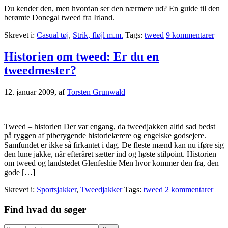
Du kender den, men hvordan ser den nærmere ud? En guide til den
berømte Donegal tweed fra Irland.
Skrevet i:
Casual tøj
,
Strik, fløjl m.m.
Tags:
tweed
9 kommentarer
Historien om tweed: Er du en
tweedmester?
12. januar 2009
, af
Torsten Grunwald
Tweed – historien Der var engang, da tweedjakken altid sad bedst
på ryggen af piberygende historielærere og engelske godsejere.
Samfundet er ikke så firkantet i dag. De fleste mænd kan nu iføre sig
den lune jakke, når efteråret sætter ind og høste stilpoint. Historien
om tweed og landstedet Glenfeshie Men hvor kommer den fra, den
gode […]
Skrevet i:
Sportsjakker
,
Tweedjakker
Tags:
tweed
2 kommentarer
Primær
Find hvad du søger
Sidebar