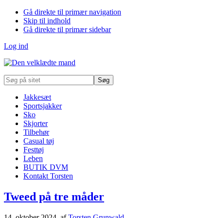
Gå direkte til primær navigation
Skip til indhold
Gå direkte til primær sidebar
Log ind
Søg
på
sitet
Jakkesæt
Sportsjakker
Sko
Skjorter
Tilbehør
Casual tøj
Festtøj
Leben
BUTIK DVM
Kontakt Torsten
Tweed på tre måder
14. oktober 2024
, af
Torsten Grunwald