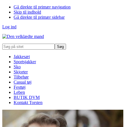
Gå direkte til primær navigation
Skip til indhold
Gå direkte til primær sidebar
Log ind
Søg
på
sitet
Jakkesæt
Sportsjakker
Sko
Skjorter
Tilbehør
Casual tøj
Festtøj
Leben
BUTIK DVM
Kontakt Torsten