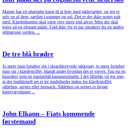
Mange har en ubændig trang til at lege med jakkesættet, og jeg er
selv en af dem, særligt i sommer og sol. Det er der ikke noget galt
med. Klædedragten skal være sjov mere end alvor. Men der skal
leges på en elegant måde. Fald ikke for et par sneakers fra en anden
stilmæssig verden. ...
De tre blå brødre
Jo mere man fortaber sig i skræddersyede jakkesæt, jo mere fortaber
man sig i klædestoffet, blandt andet hvordan det er vævet. Tag nu en
klassiker som en marineblå kamgarnshabit. I det tilfælde vil jeg sige,
at der traditionelt set er tre muligheder inden for klædestoffet:
sildeben, serges eller hopsack. Sildeben og serges er begge
kipervævninger ...
John Elkann – Fiats kommende
førstemand