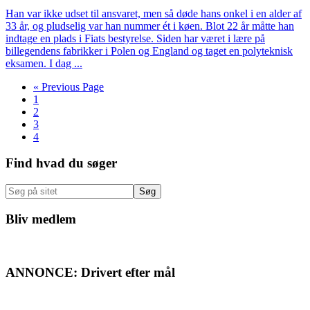
Han var ikke udset til ansvaret, men så døde hans onkel i en alder af
33 år, og pludselig var han nummer ét i køen. Blot 22 år måtte han
indtage en plads i Fiats bestyrelse. Siden har været i lære på
billegendens fabrikker i Polen og England og taget en polyteknisk
eksamen. I dag ...
Go
«
Previous Page
Side
to
1
Side
2
Side
3
Side
4
Primær
Find hvad du søger
Sidebar
Søg
på
sitet
Bliv medlem
ANNONCE: Drivert efter mål