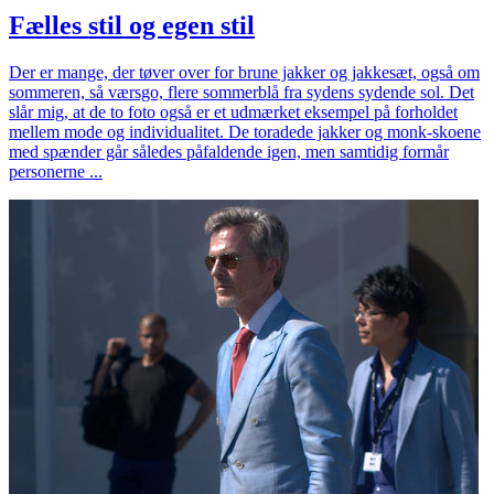
Fælles stil og egen stil
Der er mange, der tøver over for brune jakker og jakkesæt, også om
sommeren, så værsgo, flere sommerblå fra sydens sydende sol. Det
slår mig, at de to foto også er et udmærket eksempel på forholdet
mellem mode og individualitet. De toradede jakker og monk-skoene
med spænder går således påfaldende igen, men samtidig formår
personerne ...