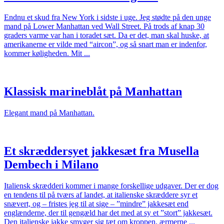
Endnu et skud fra New York i sidste i uge. Jeg stødte på den unge
mand på Lower Manhattan ved Wall Street. På trods af knap 30
graders varme var han i toradet sæt. Da er det, man skal huske, at
amerikanerne er vilde med “aircon”, og så snart man er indenfor,
kommer køligheden. Mit ...
Klassisk marineblåt på Manhattan
Elegant mand på Manhattan.
Et skræddersyet jakkesæt fra Musella
Dembech i Milano
Italiensk skrædderi kommer i mange forskellige udgaver. Der er dog
en tendens til på tværs af landet, at italienske skræddere syr et
snævert, og – fristes jeg til at sige – ”mindre” jakkesæt end
englænderne, der til gengæld har det med at sy et ”stort” jakkesæt.
Den italienske jakke smyger sig tæt om kroppen, ærmerne ...