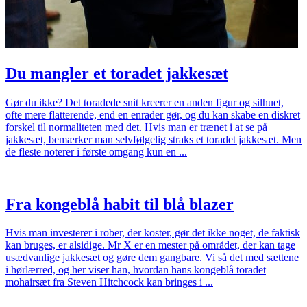
Du mangler et toradet jakkesæt
Gør du ikke? Det toradede snit kreerer en anden figur og silhuet,
ofte mere flatterende, end en enrader gør, og du kan skabe en diskret
forskel til normaliteten med det. Hvis man er trænet i at se på
jakkesæt, bemærker man selvfølgelig straks et toradet jakkesæt. Men
de fleste noterer i første omgang kun en ...
Fra kongeblå habit til blå blazer
Hvis man investerer i rober, der koster, gør det ikke noget, de faktisk
kan bruges, er alsidige. Mr X er en mester på området, der kan tage
usædvanlige jakkesæt og gøre dem gangbare. Vi så det med sættene
i hørlærred, og her viser han, hvordan hans kongeblå toradet
mohairsæt fra Steven Hitchcock kan bringes i ...