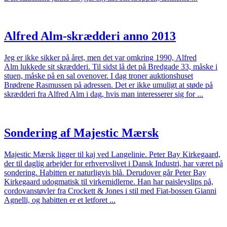
Alfred Alm-skrædderi anno 2013
Jeg er ikke sikker på året, men det var omkring 1990, Alfred
Alm lukkede sit skrædderi. Til sidst lå det på Bredgade 33, måske i
stuen, måske på en sal ovenover. I dag troner auktionshuset
Brødrene Rasmussen på adressen. Det er ikke umuligt at støde på
skrædderi fra Alfred Alm i dag, hvis man interesserer sig for ...
Sondering af Majestic Mærsk
Majestic Mærsk ligger til kaj ved Langelinie. Peter Bay Kirkegaard,
der til daglig arbejder for erhvervslivet i Dansk Industri, har været på
sondering. Habitten er naturligvis blå. Derudover går Peter Bay
Kirkegaard udogmatisk til virkemidlerne. Han har paisleyslips på,
cordovanstøvler fra Crockett & Jones i stil med Fiat-bossen Gianni
Agnelli, og habitten er et letforet ...