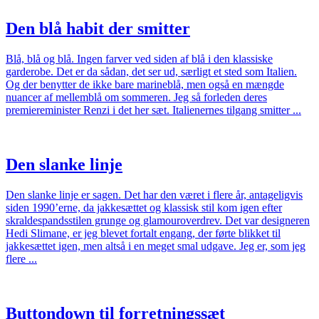
Den blå habit der smitter
Blå, blå og blå. Ingen farver ved siden af blå i den klassiske
garderobe. Det er da sådan, det ser ud, særligt et sted som Italien.
Og der benytter de ikke bare marineblå, men også en mængde
nuancer af mellemblå om sommeren. Jeg så forleden deres
premiereminister Renzi i det her sæt. Italienernes tilgang smitter ...
Den slanke linje
Den slanke linje er sagen. Det har den været i flere år, antageligvis
siden 1990’erne, da jakkesættet og klassisk stil kom igen efter
skraldespandsstilen grunge og glamouroverdrev. Det var designeren
Hedi Slimane, er jeg blevet fortalt engang, der førte blikket til
jakkesættet igen, men altså i en meget smal udgave. Jeg er, som jeg
flere ...
Buttondown til forretningssæt