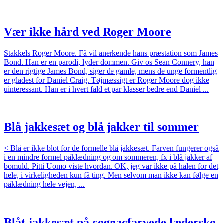
Vær ikke hård ved Roger Moore
Stakkels Roger Moore. Få vil anerkende hans præstation som James
Bond. Han er en parodi, lyder dommen. Giv os Sean Connery, han
er den rigtige James Bond, siger de gamle, mens de unge formentlig
er gladest for Daniel Craig. Tøjmæssigt er Roger Moore dog ikke
uinteressant. Han er i hvert fald et par klasser bedre end Daniel ...
Blå jakkesæt og blå jakker til sommer
< Blå er ikke blot for de formelle blå jakkesæt. Farven fungerer også
i en mindre formel påklædning og om sommeren, fx i blå jakker af
bomuld. Pitti Uomo viste hvordan. OK, jeg var ikke på halen for det
hele, i virkeligheden kun få ting. Men selvom man ikke kan følge en
påklædning hele vejen, ...
Blåt jakkesæt på cognacfarvede lædersko