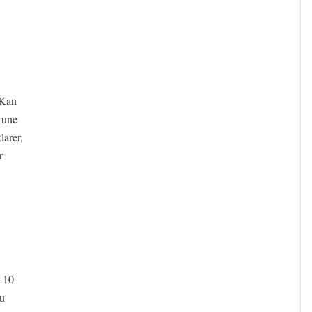
 Kan
rune
larer,
r
t 10
du