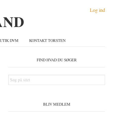
Log ind
UTIK DVM
KONTAKT TORSTEN
Primær
idebar
FIND HVAD DU SØGER
Søg
på
sitet
BLIV MEDLEM