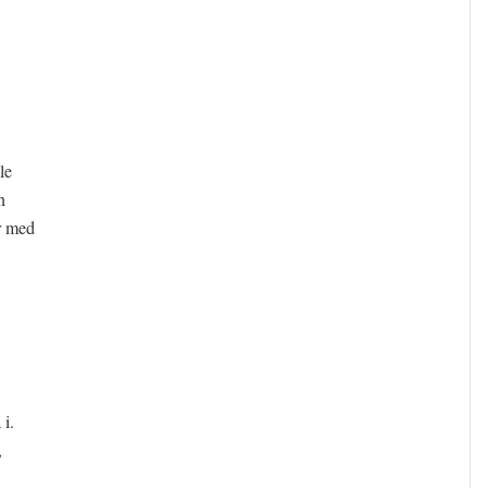
le
n
r med
i.
,