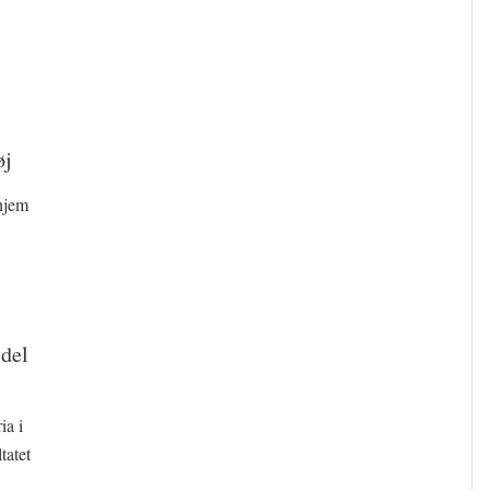
øj
hjem
 del
ia i
tatet