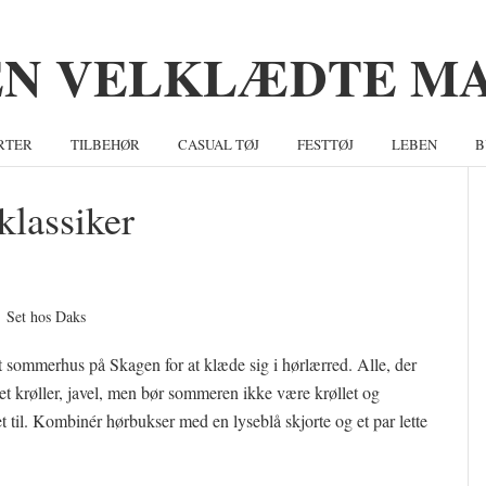
RTER
TILBEHØR
CASUAL TØJ
FESTTØJ
LEBEN
B
klassiker
S
Set hos Daks
t sommerhus på Skagen for at klæde sig i hørlærred. Alle, der
t krøller, javel, men bør sommeren ikke være krøllet og
et til. Kombinér hørbukser med en lyseblå skjorte og et par lette