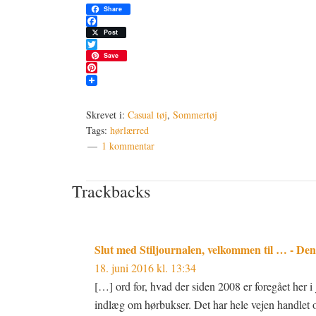
Share
Facebook
Post
Twitter
Save
Pinterest
Skrevet i:
Casual tøj
,
Sommertøj
Tags:
hørlærred
1 kommentar
Læserinteraktioner
Trackbacks
Slut med Stiljournalen, velkommen til … - De
18. juni 2016 kl. 13:34
[…] ord for, hvad der siden 2008 er foregået her i
indlæg om hørbukser. Det har hele vejen handlet 