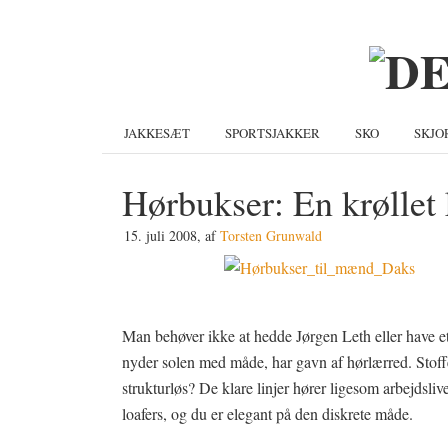
Gå
Skip
Gå
direkte
til
direkte
til
indhold
til
primær
primær
navigation
sidebar
JAKKESÆT
SPORTSJAKKER
SKO
SKJO
Hørbukser: En krøllet 
15. juli 2008
, af
Torsten Grunwald
Man behøver ikke at hedde Jørgen Leth eller have e
nyder solen med måde, har gavn af hørlærred. Stoffe
strukturløs? De klare linjer hører ligesom arbejdsliv
loafers, og du er elegant på den diskrete måde.