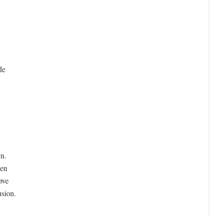
de
n.
 en
øve
usion.