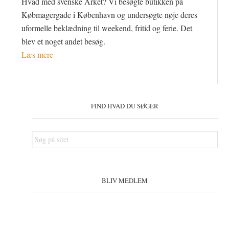
Hvad med svenske Arket? Vi besøgte butikken på
Købmagergade i København og undersøgte nøje deres
uformelle beklædning til weekend, fritid og ferie. Det
blev et noget andet besøg.
Læs mere
Primær
Sidebar
FIND HVAD DU SØGER
Søg
på
sitet
BLIV MEDLEM