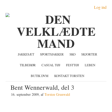
Gå
Skip
Gå
Log ind
direkte
til
direkte
til
indhold
til
primær
primær
navigation
sidebar
JAKKESÆT
SPORTSJAKKER
SKO
SKJORTER
TILBEHØR
CASUAL TØJ
FESTTØJ
LEBEN
BUTIK DVM
KONTAKT TORSTEN
Bent Wennerwald, del 3
16. september 2009
, af
Torsten Grunwald