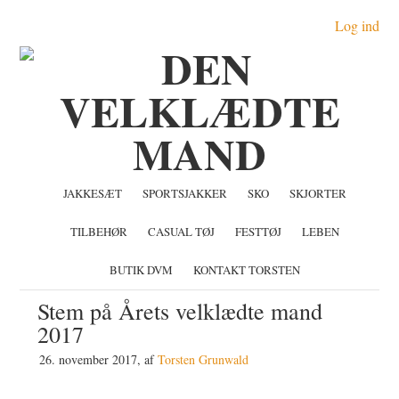
Gå
Skip
Gå
Log ind
direkte
til
direkte
til
indhold
til
primær
primær
navigation
sidebar
JAKKESÆT
SPORTSJAKKER
SKO
SKJORTER
TILBEHØR
CASUAL TØJ
FESTTØJ
LEBEN
BUTIK DVM
KONTAKT TORSTEN
Stem på Årets velklædte mand
2017
26. november 2017
, af
Torsten Grunwald