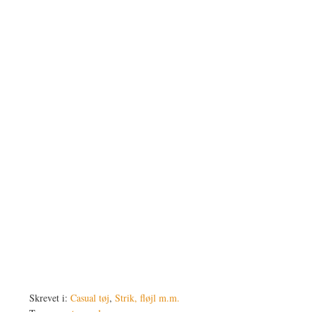
Skrevet i:
Casual tøj
,
Strik, fløjl m.m.