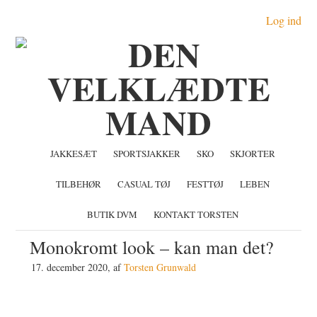
Gå
Skip
Gå
Log ind
direkte
til
direkte
til
indhold
til
primær
primær
navigation
sidebar
JAKKESÆT
SPORTSJAKKER
SKO
SKJORTER
TILBEHØR
CASUAL TØJ
FESTTØJ
LEBEN
BUTIK DVM
KONTAKT TORSTEN
Monokromt look – kan man det?
17. december 2020
, af
Torsten Grunwald