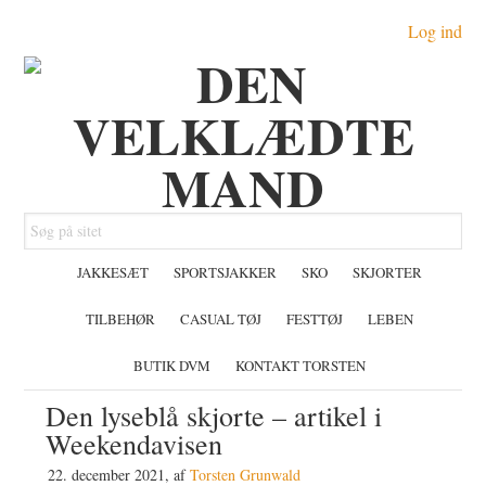
Gå
Skip
Gå
Log ind
direkte
til
direkte
til
indhold
til
primær
primær
navigation
sidebar
Søg
på
JAKKESÆT
SPORTSJAKKER
SKO
SKJORTER
sitet
TILBEHØR
CASUAL TØJ
FESTTØJ
LEBEN
BUTIK DVM
KONTAKT TORSTEN
Den lyseblå skjorte – artikel i
Weekendavisen
22. december 2021
, af
Torsten Grunwald