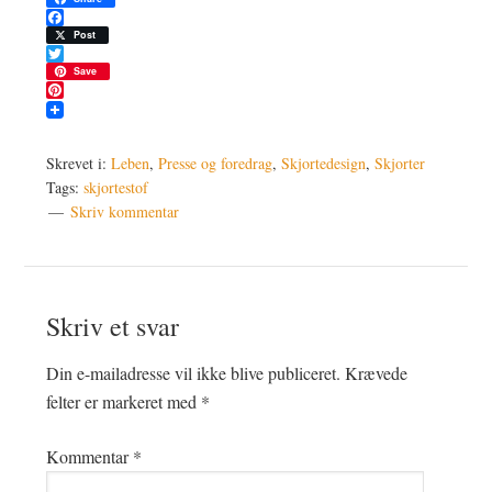
Facebook
Post
Twitter
Save
Pinterest
Skrevet i:
Leben
,
Presse og foredrag
,
Skjortedesign
,
Skjorter
Tags:
skjortestof
Skriv kommentar
Læserinteraktioner
Skriv et svar
Din e-mailadresse vil ikke blive publiceret.
Krævede
felter er markeret med
*
Kommentar
*