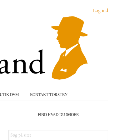
Log ind
UTIK DVM
KONTAKT TORSTEN
Primær
idebar
FIND HVAD DU SØGER
Søg