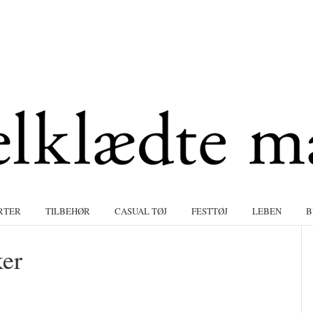
RTER
TILBEHØR
CASUAL TØJ
FESTTØJ
LEBEN
B
ker
S