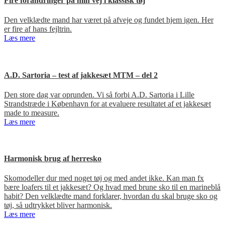
Fire forandringer på min vej i klassisk tøj
Den velklædte mand har været på afveje og fundet hjem igen. Her
er fire af hans fejltrin.
Læs mere
A.D. Sartoria – test af jakkesæt MTM – del 2
Den store dag var oprunden. Vi så forbi A.D. Sartoria i Lille
Strandstræde i København for at evaluere resultatet af et jakkesæt
made to measure.
Læs mere
Harmonisk brug af herresko
Skomodeller dur med noget tøj og med andet ikke. Kan man fx
bære loafers til et jakkesæt? Og hvad med brune sko til en marineblå
habit? Den velklædte mand forklarer, hvordan du skal bruge sko og
tøj, så udtrykket bliver harmonisk.
Læs mere