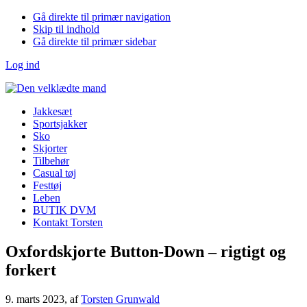
Gå direkte til primær navigation
Skip til indhold
Gå direkte til primær sidebar
Log ind
Jakkesæt
Sportsjakker
Sko
Skjorter
Tilbehør
Casual tøj
Festtøj
Leben
BUTIK DVM
Kontakt Torsten
Oxfordskjorte Button-Down – rigtigt og
forkert
9. marts 2023
, af
Torsten Grunwald