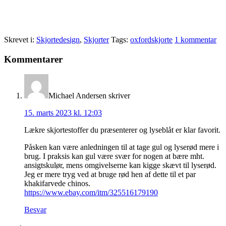
Skrevet i:
Skjortedesign
,
Skjorter
Tags:
oxfordskjorte
1 kommentar
Læserinteraktioner
Kommentarer
Michael Andersen
skriver
15. marts 2023 kl. 12:03
Lækre skjortestoffer du præsenterer og lyseblåt er klar favorit.
Påsken kan være anledningen til at tage gul og lyserød mere i
brug. I praksis kan gul være svær for nogen at bære mht.
ansigtskulør, mens omgivelserne kan kigge skævt til lyserød.
Jeg er mere tryg ved at bruge rød hen af dette til et par
khakifarvede chinos.
https://www.ebay.com/itm/325516179190
Besvar