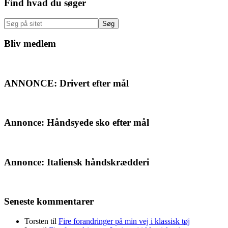
Primær
Find hvad du søger
Sidebar
Søg
på
sitet
Bliv medlem
ANNONCE: Drivert efter mål
Annonce: Håndsyede sko efter mål
Annonce: Italiensk håndskrædderi
Seneste kommentarer
Torsten
til
Fire forandringer på min vej i klassisk tøj