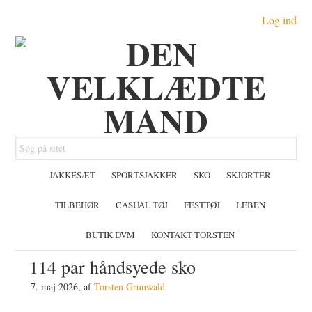
Gå
Skip
Gå
Log ind
direkte
til
direkte
til
indhold
til
primær
primær
navigation
sidebar
Søg
på
JAKKESÆT
SPORTSJAKKER
SKO
SKJORTER
sitet
TILBEHØR
CASUAL TØJ
FESTTØJ
LEBEN
BUTIK DVM
KONTAKT TORSTEN
114 par håndsyede sko
7. maj 2026
, af
Torsten Grunwald