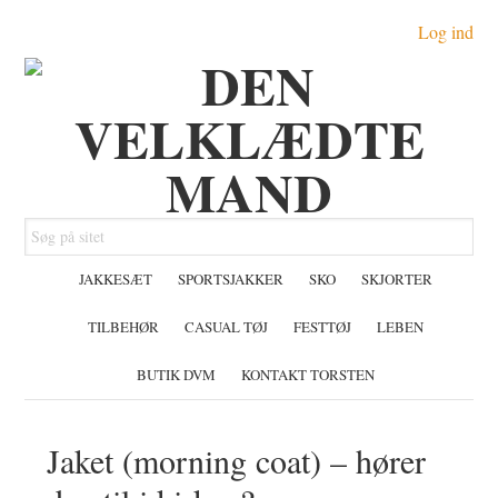
Gå
Skip
Gå
Log ind
direkte
til
direkte
til
indhold
til
primær
primær
navigation
sidebar
Søg
på
JAKKESÆT
SPORTSJAKKER
SKO
SKJORTER
sitet
TILBEHØR
CASUAL TØJ
FESTTØJ
LEBEN
BUTIK DVM
KONTAKT TORSTEN
Jaket (morning coat) – hører