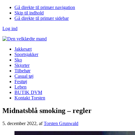
Gå direkte til primær navigation
Skip til indhold
Gå direkte til primær sidebar
Log ind
Jakkesæt
Sportsjakker
Sko
Skjorter
Tilbehør
Casual tøj
Festtøj
Leben
BUTIK DVM
Kontakt Torsten
Midnatsblå smoking – regler
5. december 2022
, af
Torsten Grunwald