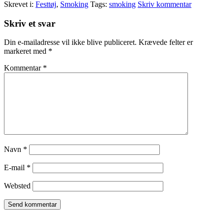
Skrevet i:
Festtøj
,
Smoking
Tags:
smoking
Skriv kommentar
Læserinteraktioner
Skriv et svar
Din e-mailadresse vil ikke blive publiceret.
Krævede felter er
markeret med
*
Kommentar
*
Navn
*
E-mail
*
Websted