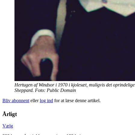
Hertugen af Windsor i 1970 i kjolesæt, muligvis det oprindelig
Sheppard. Foto: Public Domain
Bliv abonnent
eller
log ind
for at læse denne artikel.
Årligt
Vælg