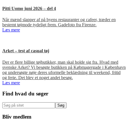
Pitti Uomo juni 2026 – del 4
Når mænd slapper af på byens restauranter og cafeer, træder en
bestemt tøjmode tydeligt frem. Gadefoto fra Firenze.
Læs mere
Arket – test af casual tøj
Der er flere billige tøjbutikker, man skal holde sig fra. Hvad med
svenske Arket? Vi besøgte butikken på Købmagergade i København
og undersøgte nøje deres uformelle beklædning til weekend, fritid
og ferie. Det blev et noget andet besøg.
Læs mere
Primær
Find hvad du søger
Sidebar
Søg
på
sitet
Bliv medlem