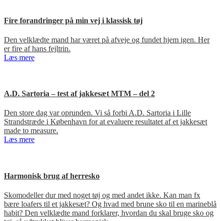
Fire forandringer på min vej i klassisk tøj
Den velklædte mand har været på afveje og fundet hjem igen. Her
er fire af hans fejltrin.
Læs mere
A.D. Sartoria – test af jakkesæt MTM – del 2
Den store dag var oprunden. Vi så forbi A.D. Sartoria i Lille
Strandstræde i København for at evaluere resultatet af et jakkesæt
made to measure.
Læs mere
Harmonisk brug af herresko
Skomodeller dur med noget tøj og med andet ikke. Kan man fx
bære loafers til et jakkesæt? Og hvad med brune sko til en marineblå
habit? Den velklædte mand forklarer, hvordan du skal bruge sko og