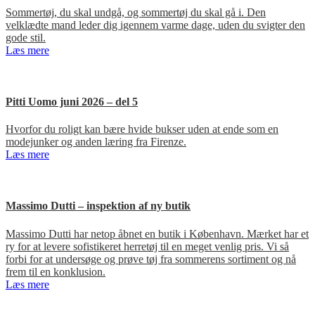
Sommertøj, du skal undgå, og sommertøj du skal gå i. Den
velklædte mand leder dig igennem varme dage, uden du svigter den
gode stil.
Læs mere
Pitti Uomo juni 2026 – del 5
Hvorfor du roligt kan bære hvide bukser uden at ende som en
modejunker og anden læring fra Firenze.
Læs mere
Massimo Dutti – inspektion af ny butik
Massimo Dutti har netop åbnet en butik i København. Mærket har et
ry for at levere sofistikeret herretøj til en meget venlig pris. Vi så
forbi for at undersøge og prøve tøj fra sommerens sortiment og nå
frem til en konklusion.
Læs mere