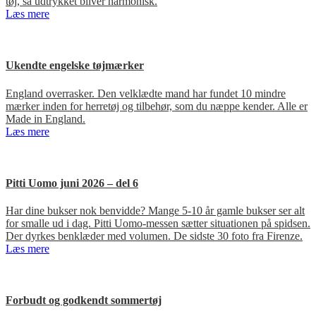
tøj, så udtrykket bliver harmonisk.
Læs mere
Ukendte engelske tøjmærker
England overrasker. Den velklædte mand har fundet 10 mindre
mærker inden for herretøj og tilbehør, som du næppe kender. Alle er
Made in England.
Læs mere
Pitti Uomo juni 2026 – del 6
Har dine bukser nok benvidde? Mange 5-10 år gamle bukser ser alt
for smalle ud i dag. Pitti Uomo-messen sætter situationen på spidsen.
Der dyrkes benklæder med volumen. De sidste 30 foto fra Firenze.
Læs mere
Forbudt og godkendt sommertøj