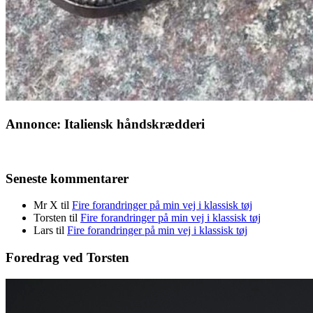
Annonce: Italiensk håndskrædderi
Seneste kommentarer
Mr X
til
Fire forandringer på min vej i klassisk tøj
Torsten
til
Fire forandringer på min vej i klassisk tøj
Lars
til
Fire forandringer på min vej i klassisk tøj
Foredrag ved Torsten