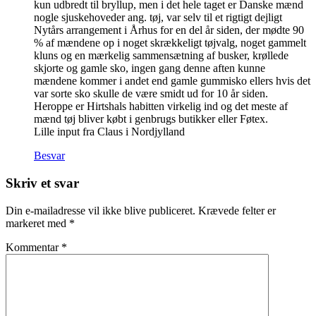
kun udbredt til bryllup, men i det hele taget er Danske mænd
nogle sjuskehoveder ang. tøj, var selv til et rigtigt dejligt
Nytårs arrangement i Århus for en del år siden, der mødte 90
% af mændene op i noget skrækkeligt tøjvalg, noget gammelt
kluns og en mærkelig sammensætning af busker, krøllede
skjorte og gamle sko, ingen gang denne aften kunne
mændene kommer i andet end gamle gummisko ellers hvis det
var sorte sko skulle de være smidt ud for 10 år siden.
Heroppe er Hirtshals habitten virkelig ind og det meste af
mænd tøj bliver købt i genbrugs butikker eller Føtex.
Lille input fra Claus i Nordjylland
Besvar
Skriv et svar
Din e-mailadresse vil ikke blive publiceret.
Krævede felter er
markeret med
*
Kommentar
*