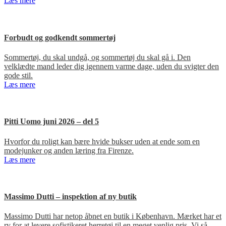
Læs mere
Forbudt og godkendt sommertøj
Sommertøj, du skal undgå, og sommertøj du skal gå i. Den
velklædte mand leder dig igennem varme dage, uden du svigter den
gode stil.
Læs mere
Pitti Uomo juni 2026 – del 5
Hvorfor du roligt kan bære hvide bukser uden at ende som en
modejunker og anden læring fra Firenze.
Læs mere
Massimo Dutti – inspektion af ny butik
Massimo Dutti har netop åbnet en butik i København. Mærket har et
ry for at levere sofistikeret herretøj til en meget venlig pris. Vi så