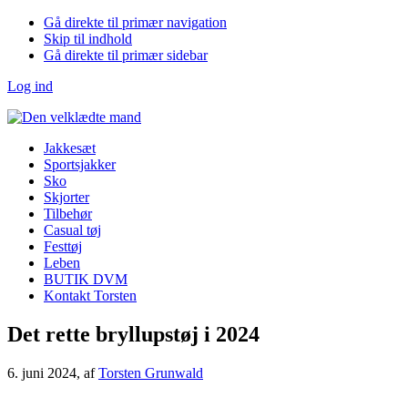
Gå direkte til primær navigation
Skip til indhold
Gå direkte til primær sidebar
Log ind
Jakkesæt
Sportsjakker
Sko
Skjorter
Tilbehør
Casual tøj
Festtøj
Leben
BUTIK DVM
Kontakt Torsten
Det rette bryllupstøj i 2024
6. juni 2024
, af
Torsten Grunwald