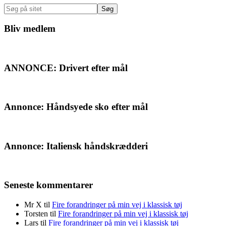
Sidebar
Søg
på
sitet
Bliv medlem
ANNONCE: Drivert efter mål
Annonce: Håndsyede sko efter mål
Annonce: Italiensk håndskrædderi
Seneste kommentarer
Mr X
til
Fire forandringer på min vej i klassisk tøj
Torsten
til
Fire forandringer på min vej i klassisk tøj
Lars
til
Fire forandringer på min vej i klassisk tøj