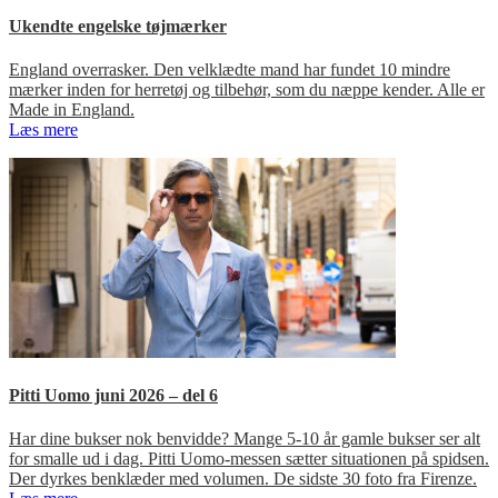
Ukendte engelske tøjmærker
England overrasker. Den velklædte mand har fundet 10 mindre
mærker inden for herretøj og tilbehør, som du næppe kender. Alle er
Made in England.
Læs mere
Pitti Uomo juni 2026 – del 6
Har dine bukser nok benvidde? Mange 5-10 år gamle bukser ser alt
for smalle ud i dag. Pitti Uomo-messen sætter situationen på spidsen.
Der dyrkes benklæder med volumen. De sidste 30 foto fra Firenze.