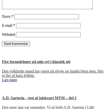
Navn
*
E-mail
*
Websted
Fire forandringer på min vej i klassisk tøj
Den velklædte mand har været på afveje og fundet hjem igen. Her
er fire af hans fejltrin.
Læs mere
A.D. Sartoria – test af jakkesæt MTM – del 2
Den store dag var oprunden. Vi så forbi A.D. Sartoria i Lille