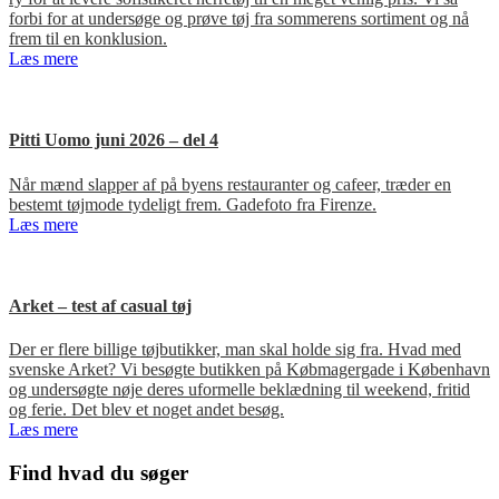
forbi for at undersøge og prøve tøj fra sommerens sortiment og nå
frem til en konklusion.
Læs mere
Pitti Uomo juni 2026 – del 4
Når mænd slapper af på byens restauranter og cafeer, træder en
bestemt tøjmode tydeligt frem. Gadefoto fra Firenze.
Læs mere
Arket – test af casual tøj
Der er flere billige tøjbutikker, man skal holde sig fra. Hvad med
svenske Arket? Vi besøgte butikken på Købmagergade i København
og undersøgte nøje deres uformelle beklædning til weekend, fritid
og ferie. Det blev et noget andet besøg.
Læs mere
Primær
Find hvad du søger