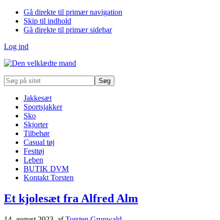
Gå direkte til primær navigation
Skip til indhold
Gå direkte til primær sidebar
Log ind
Søg
på
sitet
Jakkesæt
Sportsjakker
Sko
Skjorter
Tilbehør
Casual tøj
Festtøj
Leben
BUTIK DVM
Kontakt Torsten
Et kjolesæt fra Alfred Alm
14. august 2023
, af
Torsten Grunwald