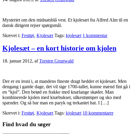
Mysteriet om den midnatsblå vest. Et kjolesæt fra Alfred Alm til en
dansk dirigent rejser spørgsmål.
Skrevet i:
Festtøj
,
Kjolesæt
Tags:
kjolesæt
1 kommentar
Kjolesæt – en kort historie om kjolen
18. januar 2012
, af
Torsten Grunwald
Der er en ironi i, at mandens fineste dragt hedder et kjolesæt. Men
dengang i gamle dage, det vil sige 1700-tallet, kunne mænd fint gå i
en “kjol”. Den betød en frakke med knælange skøder. Man
kombinerede kjolen med knæbukser, silkestrømper og sko med
spænder. Og så bar man en paryk og trekantet hat. I […]
Skrevet i:
Festtøj
,
Kjolesæt
Tags:
kjolesæt
10 kommentarer
Primær
Find hvad du søger
Sidebar