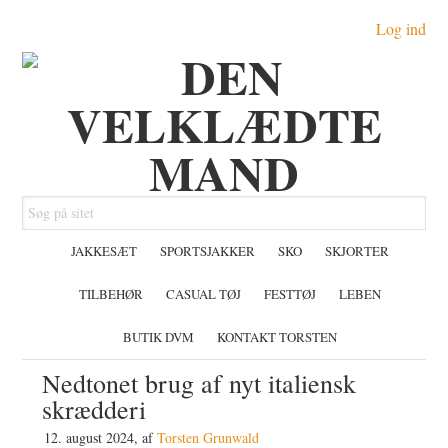
Gå
Skip
Gå
Log ind
direkte
til
direkte
til
indhold
til
primær
primær
navigation
sidebar
Søg
på
JAKKESÆT
SPORTSJAKKER
SKO
SKJORTER
sitet
TILBEHØR
CASUAL TØJ
FESTTØJ
LEBEN
BUTIK DVM
KONTAKT TORSTEN
Nedtonet brug af nyt italiensk
skrædderi
12. august 2024
, af
Torsten Grunwald