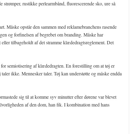
e strømper, rustikke perlearmbånd, fluorescerende sko, ure så
 klart. Måske opstår den sammen med reklamebranchens rasende
gen og forfinelsen af begrebet om branding. Måske har
 eller tilbageholdt af det stramme klædedragtsreglement. Det
for semiotisering af klædedragten. En forestilling om at tøj er
j taler ikke. Mennesker taler. Tøj kan understøtte og måske endda
ormastede sig til at komme syv minutter efter dørene var blevet
å alvorligheden af den dom, han fik. I kombination med hans