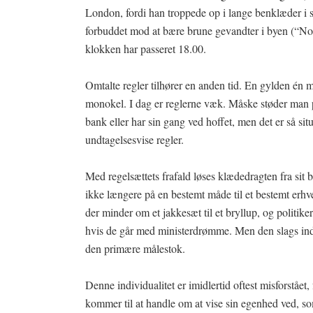
London, fordi han troppede op i lange benklæder i 
forbuddet mod at bære brune gevandter i byen (“No 
klokken har passeret 18.00.
Omtalte regler tilhører en anden tid. En gylden é
monokel. I dag er reglerne væk. Måske støder man p
bank eller har sin gang ved hoffet, men det er så si
undtagelsesvise regler.
Med regelsættets frafald løses klædedragten fra sit 
ikke længere på en bestemt måde til et bestemt erhverv
der minder om et jakkesæt til et bryllup, og politike
hvis de går med ministerdrømme. Men den slags indf
den primære målestok.
Denne individualitet er imidlertid oftest misforstået
kommer til at handle om at vise sin egenhed ved, som