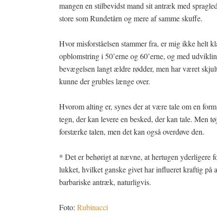
mangen en stilbevidst mand sit antræk med spragled
store som Rundetårn og mere af samme skuffe.
Hvor misforståelsen stammer fra, er mig ikke helt
opblomstring i 50’erne og 60’erne, og med udviklin
bevægelsen langt ældre rødder, men har været skjult
kunne der grubles længe over.
Hvorom alting er, synes der at være tale om en form 
tegn, der kan levere en besked, der kan tale. Men tø
forstærke talen, men det kan også overdøve den.
* Det er behørigt at nævne, at hertugen yderligere f
lukket, hvilket ganske givet har influeret kraftig p
barbariske antræk, naturligvis.
Foto:
Rubinacci