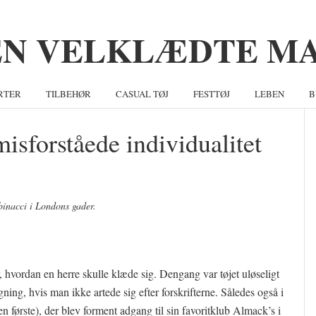
RTER
TILBEHØR
CASUAL TØJ
FESTTØJ
LEBEN
B
isforståede individualitet
S
inacci i Londons gader.
r, hvordan en herre skulle klæde sig. Dengang var tøjet uløseligt
gning, hvis man ikke artede sig efter forskrifterne. Således også i
første), der blev forment adgang til sin favoritklub Almack’s i