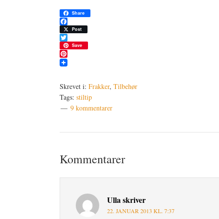
Share
Facebook
Post
Twitter
Save
Pinterest
Skrevet i:
Frakker
,
Tilbehør
Tags:
stiltip
9 kommentarer
Læserinteraktioner
Kommentarer
Ulla
skriver
22. JANUAR 2013 KL. 7:37