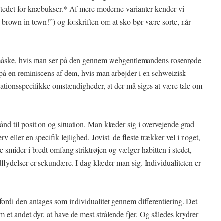
stedet for knæbukser.* Af mere moderne varianter kender vi
brown in town!”) og forskriften om at sko bør være sorte, når
n måske, hvis man ser på den gennem webgentlemandens rosenrøde
å en reminiscens af dem, hvis man arbejder i en schweizisk
tuationsspecifikke omstændigheder, at der må siges at være tale om
bånd til position og situation. Man klæder sig i overvejende grad
 eller en specifik lejlighed. Jovist, de fleste trækker vel i noget,
re smider i bredt omfang striktrøjen og vælger habitten i stedet,
lydelser er sekundære. I dag klæder man sig. Individualiteten er
, fordi den antages som individualitet gennem differentiering. Det
 et andet dyr, at have de mest strålende fjer. Og således krydrer