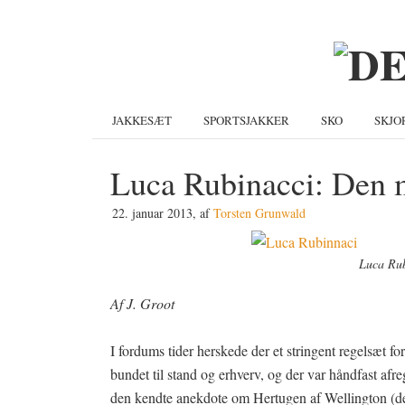
Gå
Skip
Gå
direkte
til
direkte
til
indhold
til
primær
primær
navigation
sidebar
JAKKESÆT
SPORTSJAKKER
SKO
SKJO
Luca Rubinacci: Den m
22. januar 2013
, af
Torsten Grunwald
Luca Rub
Af J. Groot
I fordums tider herskede der et stringent regelsæt fo
bundet til stand og erhverv, og der var håndfast afre
den kendte anekdote om Hertugen af Wellington (den 