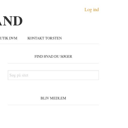
Log ind
UTIK DVM
KONTAKT TORSTEN
Primær
idebar
FIND HVAD DU SØGER
Søg
på
sitet
BLIV MEDLEM