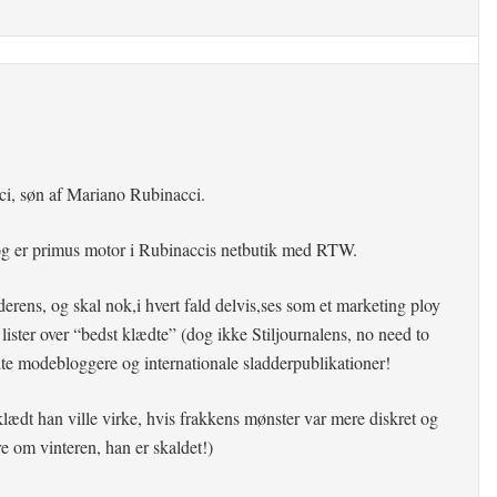
cci, søn af Mariano Rubinacci.
og er primus motor i Rubinaccis netbutik med RTW.
derens, og skal nok,i hvert fald delvis,ses som et marketing ploy
 lister over “bedst klædte” (dog ikke Stiljournalens, no need to
dte modebloggere og internationale sladderpublikationer!
lædt han ville virke, hvis frakkens mønster var mere diskret og
e om vinteren, han er skaldet!)