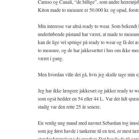
Caruso og Canali, “de billige”, som andre herretøjsbu
Kiton made to measure er 50.000 kr. og opad, forst
Min interesse var altså ready to wear. Som bekendt h
underløbende påstand har været, at made to meas
kan de lige vel springe på ready to wear og få det æn
to measure, og de har jakkesættet i hus om ikke me
været i gang.
Men hvordan ville det gå, hvis jeg skulle tage min 
Jeg har ikke længere jakkesæt og jakker ready to we
som også hedder en 54 eller 44 L. Var det lidt spæn
stadig var den rette 25 år senere.
En venlig ung mand med navnet Sebastian tog imod.
som jeg først havde i tankerne til en test, er mest
standardstørrelser i de mærker. Det havde de til gen