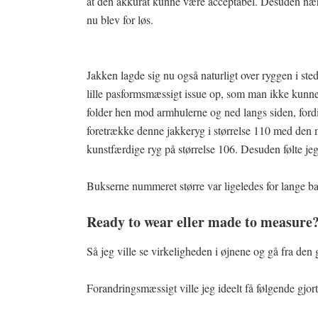
at den akkurat kunne være acceptabel. Desuden næ
nu blev for løs.
Jakken lagde sig nu også naturligt over ryggen i st
lille pasformsmæssigt issue op, som man ikke kunne
folder hen mod armhulerne og ned langs siden, fordi
foretrække denne jakkeryg i størrelse 110 med den
kunstfærdige ryg på størrelse 106. Desuden følte je
Bukserne nummeret større var ligeledes for lange ba
Ready to wear eller made to measure
Så jeg ville se virkeligheden i øjnene og gå fra den 
Forandringsmæssigt ville jeg ideelt få følgende gjort