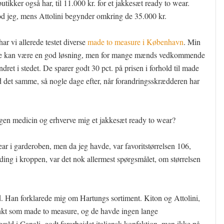
tikker også har, til 11.000 kr. for et jakkesæt ready to wear.
od jeg, mens Attolini begynder omkring de 35.000 kr.
ar vi allerede testet diverse
made to measure i København
. Min
ure kan være en god løsning, men for mange mænds vedkommende
dret i stedet. De sparer godt 30 pct. på prisen i forhold til made
d det samme, så nogle dage efter, når forandringsskrædderen har
egen medicin og erhverve mig et jakkesæt ready to wear?
ar i garderoben, men da jeg havde, var favoritstørrelsen 106,
ding i kroppen, var det nok allermest spørgsmålet, om størrelsen
 Han forklarede mig om Hartungs sortiment. Kiton og Attolini,
 tænkt som made to measure, og de havde ingen lange
gæld i Canali, godt forarbejdet italiensk konfektion, men ikke på