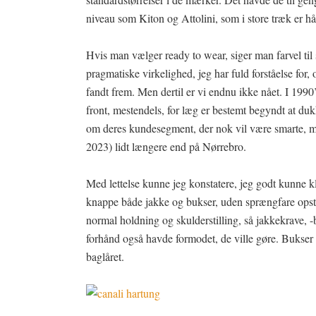
niveau som Kiton og Attolini, som i store træk er h
Hvis man vælger ready to wear, siger man farvel til
pragmatiske virkelighed, jeg har fuld forståelse for
fandt frem. Men dertil er vi endnu ikke nået. I 1990
front, mestendels, for læg er bestemt begyndt at du
om deres kundesegment, der nok vil være smarte, men
2023) lidt længere end på Nørrebro.
Med lettelse kunne jeg konstatere, jeg godt kunne 
knappe både jakke og bukser, uden sprængfare opst
normal holdning og skulderstilling, så jakkekrave, -
forhånd også havde formodet, de ville gøre. Bukser v
baglåret.