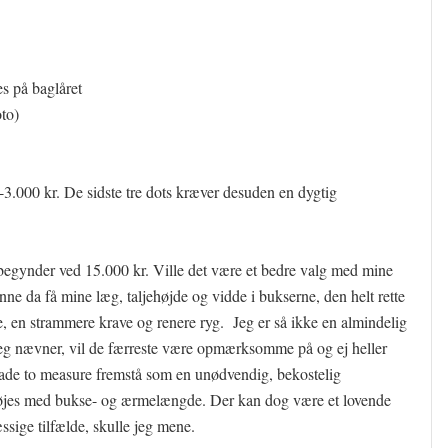
es på baglåret
oto)
 2-3.000 kr. De sidste tre dots kræver desuden en dygtig
 begynder ved 15.000 kr. Ville det være et bedre valg med mine
kunne da få mine læg, taljehøjde og vidde i bukserne, den helt rette
, en strammere krave og renere ryg. Jeg er så ikke en almindelig
 jeg nævner, vil de færreste være opmærksomme på og ej heller
 made to measure fremstå som en unødvendig, bekostelig
nøjes med bukse- og ærmelængde. Der kan dog være et lovende
sige tilfælde, skulle jeg mene.