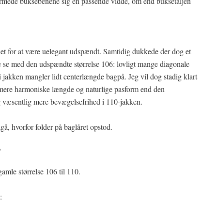
rmede buksebenene sig en passende vidde, om end buksetaljen
edet for at være uelegant udspændt. Samtidig dukkede der dog et
 se med den udspændte størrelse 106: lovligt mange diagonale
 jakken mangler lidt centerlængde bagpå. Jeg vil dog stadig klart
 mere harmoniske længde og naturlige pasform end den
g væsentlig mere bevægelsefrihed i 110-jakken.
gå, hvorfor folder på baglåret opstod.
?
gamle størrelse 106 til 110.
: