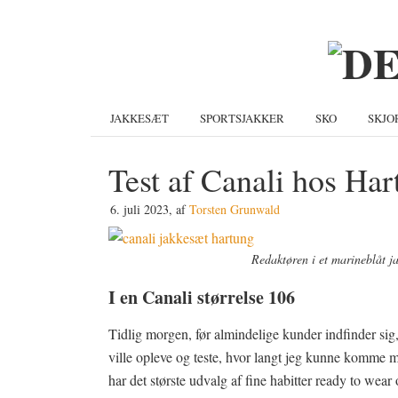
Gå
Skip
Gå
direkte
til
direkte
til
indhold
til
primær
primær
navigation
sidebar
JAKKESÆT
SPORTSJAKKER
SKO
SKJO
Test af Canali hos Har
6. juli 2023
, af
Torsten Grunwald
Redaktøren i et marineblåt ja
I en Canali størrelse 106
Tidlig morgen, før almindelige kunder indfinder sig
ville opleve og teste, hvor langt jeg kunne komme 
har det største udvalg af fine habitter ready to wear