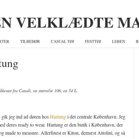
RTER
TILBEHØR
CASUAL TØJ
FESTTØJ
LEBEN
B
tung
S
kkesæt fra Canali, en størrelse 106, en 54 L.
, gik jeg ind ad døren hos
Hartung
i det centrale København. Jeg
med deres ready to wear. Hartung er den butik i København, der
 og made to measure. Allerfinest er Kiton, dernæst Attolini, og så