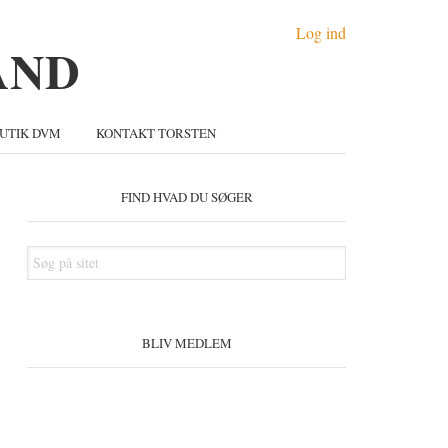
Log ind
UTIK DVM
KONTAKT TORSTEN
Primær
idebar
FIND HVAD DU SØGER
Søg
på
sitet
BLIV MEDLEM