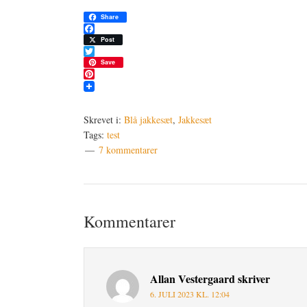
Share
Facebook
Post
Twitter
Save
Pinterest
Skrevet i:
Blå jakkesæt
,
Jakkesæt
Tags:
test
7 kommentarer
Læserinteraktioner
Kommentarer
Allan Vestergaard
skriver
6. JULI 2023 KL. 12:04