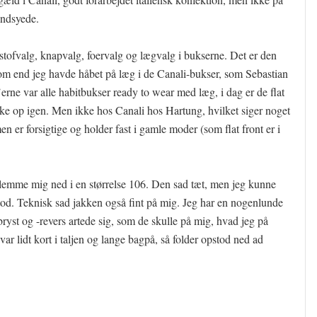
åndsyede.
 stofvalg, knapvalg, foervalg og lægvalg i bukserne. Det er den
, om end jeg havde håbet på læg i de Canali-bukser, som Sebastian
’erne var alle habitbukser ready to wear med læg, i dag er de flat
kke op igen. Men ikke hos Canali hos Hartung, hvilket siger noget
 er forsigtige og holder fast i gamle moder (som flat front er i
klemme mig ned i en størrelse 106. Den sad tæt, men jeg kunne
od. Teknisk sad jakken også fint på mig. Jeg har en nogenlunde
bryst og -revers artede sig, som de skulle på mig, hvad jeg på
ar lidt kort i taljen og lange bagpå, så folder opstod ned ad