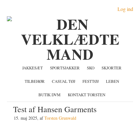
Gå
Skip
Gå
Log ind
direkte
til
direkte
til
indhold
til
primær
primær
navigation
sidebar
JAKKESÆT
SPORTSJAKKER
SKO
SKJORTER
TILBEHØR
CASUAL TØJ
FESTTØJ
LEBEN
BUTIK DVM
KONTAKT TORSTEN
Test af Hansen Garments
15. maj 2025
, af
Torsten Grunwald