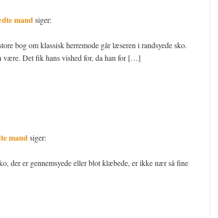
lædte mand
siger:
n store bog om klassisk herremode går læseren i randsyede sko.
 være. Det fik hans vished for, da han for […]
ædte mand
siger:
o, der er gennemsyede eller blot klæbede, er ikke nær så fine