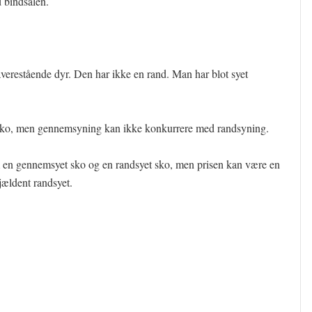
 bindsålen.
averestående dyr. Den har ikke en rand. Man har blot syet
 sko, men gennemsyning kan ikke konkurrere med randsyning.
m en gennemsyet sko og en randsyet sko, men prisen kan være en
jældent randsyet.