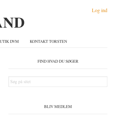
Log ind
UTIK DVM
KONTAKT TORSTEN
Primær
idebar
FIND HVAD DU SØGER
Søg
på
sitet
BLIV MEDLEM