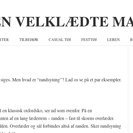
RTER
TILBEHØR
CASUAL TØJ
FESTTØJ
LEBEN
B
S
t siges. Men hvad er “randsyning”? Lad os se på et par eksempler.
 en klassisk oxfordsko, ser ud som ovenfor. På en
ten af en lang læderrem – randen – fast til skoens overlæder.
sålen. Overlæder og sål forbindes altså af randen. Sker randsyning