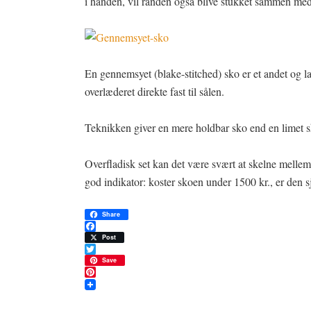
i hånden, vil randen også blive stukket sammen med
En gennemsyet (blake-stitched) sko er et andet og l
overlæderet direkte fast til sålen.
Teknikken giver en mere holdbar sko end en limet
Overfladisk set kan det være svært at skelne melle
god indikator: koster skoen under 1500 kr., er den s
Share
Facebook
Post
Twitter
Save
Pinterest