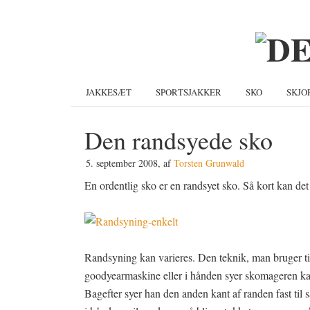
Gå
Skip
Gå
direkte
til
direkte
til
indhold
til
primær
primær
navigation
sidebar
JAKKESÆT
SPORTSJAKKER
SKO
SKJO
Den randsyede sko
5. september 2008
, af
Torsten Grunwald
En ordentlig sko er en randsyet sko. Så kort kan de
Randsyning kan varieres. Den teknik, man bruger til
goodyearmaskine eller i hånden syer skomageren kan
Bagefter syer han den anden kant af randen fast til 