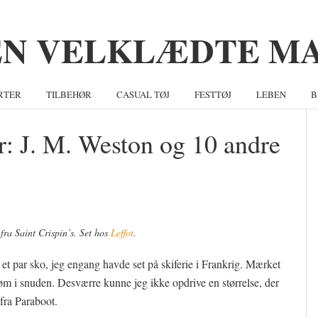
RTER
TILBEHØR
CASUAL TØJ
FESTTØJ
LEBEN
B
er: J. M. Weston og 10 andre
S
 fra Saint Crispin’s. Set hos
Leffot
.
et par sko, jeg engang havde set på skiferie i Frankrig. Mærket
øm i snuden. Desværre kunne jeg ikke opdrive en størrelse, der
fra Paraboot.