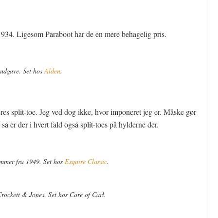
1934. Ligesom Paraboot har de en mere behagelig pris.
udgave. Set hos
Alden
.
res split-toe. Jeg ved dog ikke, hvor imponeret jeg er. Måske gør
å er der i hvert fald også split-toes på hylderne der.
ummer fra 1949. Set hos
Esquire Classic
.
ockett & Jones. Set hos Care of Carl.