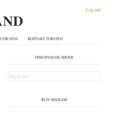
Log ind
UTIK DVM
KONTAKT TORSTEN
Primær
idebar
FIND HVAD DU SØGER
Søg
på
sitet
BLIV MEDLEM