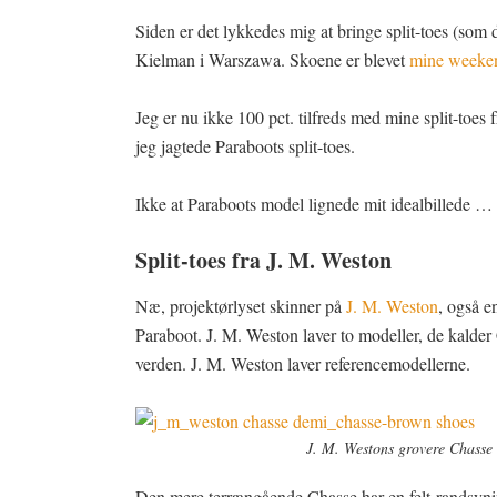
Siden er det lykkedes mig at bringe split-toes (som 
Kielman i Warszawa. Skoene er blevet
mine weeke
Jeg er nu ikke 100 pct. tilfreds med mine split-toes f
jeg jagtede Paraboots split-toes.
Ikke at Paraboots model lignede mit idealbillede …
Split-toes fra J. M. Weston
Næ, projektørlyset skinner på
J. M. Weston
, også e
Paraboot. J. M. Weston laver to modeller, de kalder
verden. J. M. Weston laver referencemodellerne.
J. M. Westons grovere Chasse
Den mere terrængående Chasse har en felt-randsy