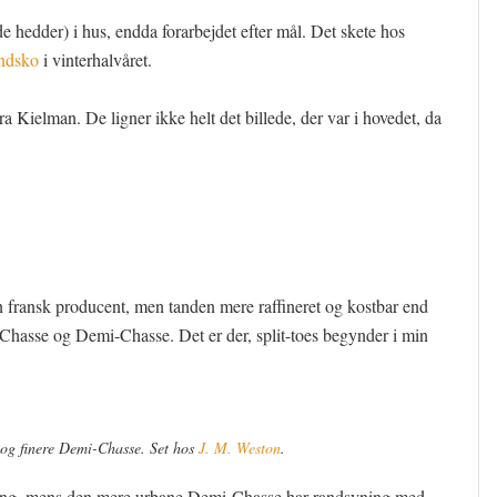
de hedder) i hus, endda forarbejdet efter mål. Det skete hos
ndsko
i vinterhalvåret.
ra Kielman. De ligner ikke helt det billede, der var i hovedet, da
n fransk producent, men tanden mere raffineret og kostbar end
 Chasse og Demi-Chasse. Det er der, split-toes begynder i min
 og finere Demi-Chasse. Set hos
J. M. Weston
.
ning, mens den mere urbane Demi-Chasse har randsyning med