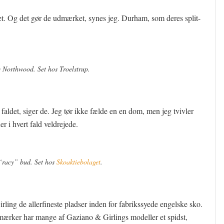
et. Og det gør de udmærket, synes jeg. Durham, som deres split-
e Northwood. Set hos Troelstrup.
aldet, siger de. Jeg tør ikke fælde en en dom, men jeg tvivler
 i hvert fald veldrejede.
“racy” bud. Set hos
Skoaktiebolaget
.
g de allerfineste pladser inden for fabrikssyede engelske sko.
ærker har mange af Gaziano & Girlings modeller et spidst,