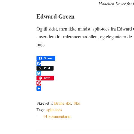
Modellen Dover fra 
Edward Green
Og til sidst, men ikke mindst: split-toes fra Edwar
anser dem for referencemodellen, og elegante er de
mig.
Share
Facebook
Post
Twitter
Save
Pinterest
Skrevet i:
Brune sko
,
Sko
Tags:
split-toes
14 kommentarer