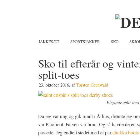
Gå
Skip
Gå
direkte
til
direkte
til
indhold
til
primær
primær
navigation
sidebar
JAKKESÆT
SPORTSJAKKER
SKO
SKJO
Sko til efterår og vint
split-toes
23. oktober 2016
, af
Torsten Grunwald
Elegante split-toes
Da jeg var ung og gik rundt i Århus, drømte jeg om 
var Paraboot. Farven var brun. Og så havde de en s
passede. Jeg endte i stedet med et par
chukka boots