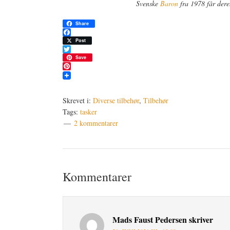
Svenske
Baron
fra 1978 får deres
Share
Facebook
Post
Twitter
Save
Pinterest
Skrevet i:
Diverse tilbehør
,
Tilbehør
Tags:
tasker
2 kommentarer
Læserinteraktioner
Kommentarer
Mads Faust Pedersen
skriver