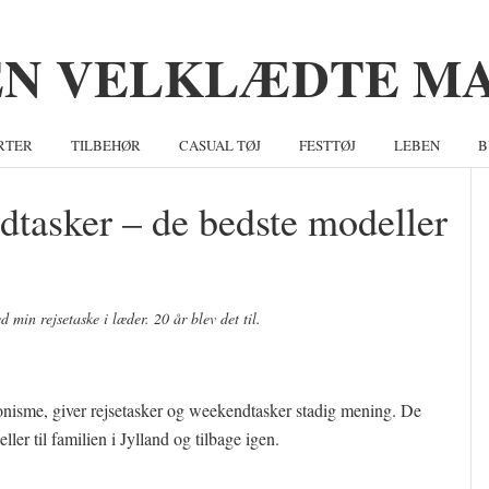
RTER
TILBEHØR
CASUAL TØJ
FESTTØJ
LEBEN
B
dtasker – de bedste modeller
S
d min rejsetaske i læder. 20 år blev det til.
nisme, giver rejsetasker og weekendtasker stadig mening. De
ller til familien i Jylland og tilbage igen.