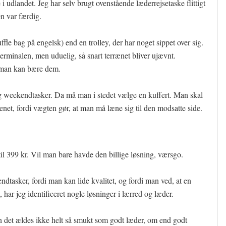
udlandet. Jeg har selv brugt ovenstående læderrejsetaske flittigt
en var færdig.
uffle bag på engelsk) end en trolley, der har noget sippet over sig.
sterminalen, men uduelig, så snart terrænet bliver ujævnt.
e man kan bære dem.
og weekendtasker. Da må man i stedet vælge en kuffert. Man skal
net, fordi vægten gør, at man må læne sig til den modsatte side.
il 399 kr. Vil man bare havde den billige løsning, værsgo.
ndtasker, fordi man kan lide kvalitet, og fordi man ved, at en
 har jeg identificeret nogle løsninger i lærred og læder.
men det ældes ikke helt så smukt som godt læder, om end godt