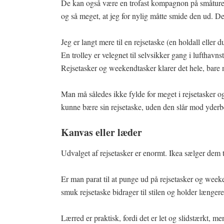
De kan også være en trofast kompagnon på småture i 
og så meget, at jeg for nylig måtte smide den ud. D
Jeg er langt mere til en rejsetaske (en holdall eller d
En trolley er velegnet til selvsikker gang i lufthavn
Rejsetasker og weekendtasker klarer det hele, bar
Man må således ikke fylde for meget i rejsetasker 
kunne bære sin rejsetaske, uden den slår mod yderbe
Kanvas eller læder
Udvalget af rejsetasker er enormt. Ikea sælger dem t
Er man parat til at punge ud på rejsetasker og weeke
smuk rejsetaske bidrager til stilen og holder længere,
Lærred er praktisk, fordi det er let og slidstærkt, 