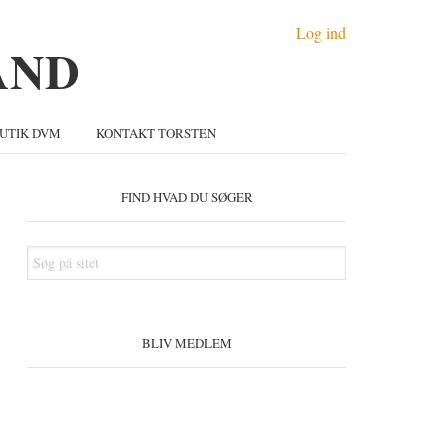
Log ind
UTIK DVM
KONTAKT TORSTEN
Primær
idebar
FIND HVAD DU SØGER
Søg
på
sitet
BLIV MEDLEM