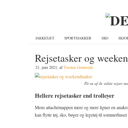
Gå
Skip
Gå
direkte
til
direkte
til
indhold
til
primær
primær
navigation
sidebar
JAKKESÆT
SPORTSJAKKER
SKO
SKJO
Rejsetasker og weeken
21. juni 2021
, af
Torsten Grunwald
På en af de sidste rejser me
Hellere rejsetasker end trolleyer
Mens attachémappen mere og mere ligner en anakro
kan flytte tøj, sko, bøger og legetøj til sommerhuset e