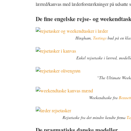
lærred/kanvas med læderforstærkninger på udsatte st
De fine engelske rejse- og weekendtas
Hingham,
Tustings
bud på en klass
Enkel rejsetaske i lærred, model
“The Ultimate Week
Weekendtaske fra
Bennet
Rejsetaske fra det mindre kendte firma
Ta
De pragmatiske danske modeller