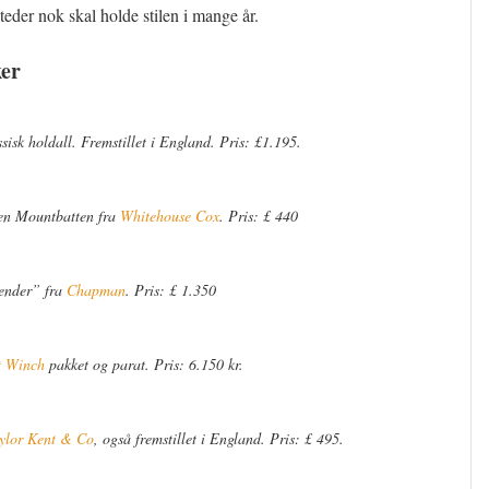
eder nok skal holde stilen i mange år.
ker
isk holdall. Fremstillet i England. Pris: £1.195.
len Mountbatten fra
Whitehouse Cox
. Pris: £ 440
ender” fra
Chapman
. Pris: £ 1.350
t Winch
pakket og parat. Pris: 6.150 kr.
ylor Kent & Co
, også fremstillet i England. Pris: £ 495.