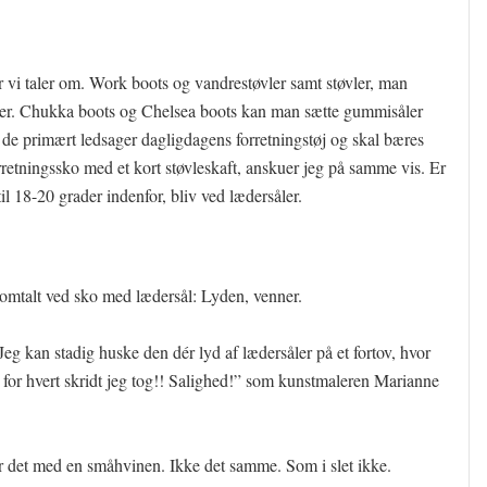
er vi taler om. Work boots og vandrestøvler samt støvler, man
åler. Chukka boots og Chelsea boots kan man sætte gummisåler
 de primært ledsager dagligdagens forretningstøj og skal bæres
rretningssko med et kort støvleskaft, anskuer jeg på samme vis. Er
il 18-20 grader indenfor, bliv ved lædersåler.
r omtalt ved sko med lædersål: Lyden, venner.
Jeg kan stadig huske den dér lyd af lædersåler på et fortov, hvor
d for hvert skridt jeg tog!! Salighed!” som kunstmaleren Marianne
er det med en småhvinen. Ikke det samme. Som i slet ikke.