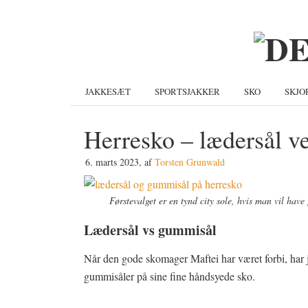
Gå
Skip
Gå
direkte
til
direkte
til
indhold
til
primær
primær
navigation
sidebar
JAKKESÆT
SPORTSJAKKER
SKO
SKJO
Herresko – lædersål v
6. marts 2023
, af
Torsten Grunwald
Førstevalget er en tynd city sole, hvis man vil hav
Lædersål vs gummisål
Når den gode skomager Maftei har været forbi, har j
gummisåler på sine fine håndsyede sko.