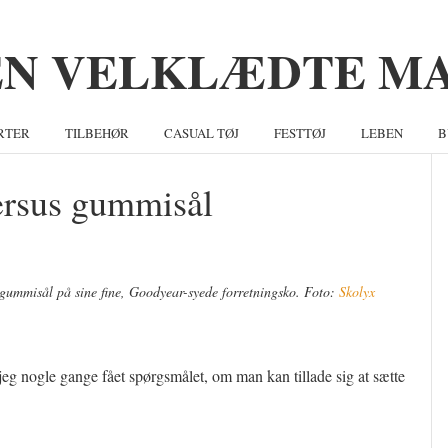
RTER
TILBEHØR
CASUAL TØJ
FESTTØJ
LEBEN
B
ersus gummisål
S
e gummisål på sine fine, Goodyear-syede forretningsko. Foto:
Skolyx
eg nogle gange fået spørgsmålet, om man kan tillade sig at sætte