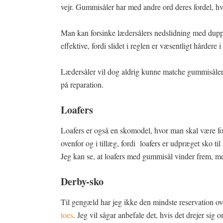
vejr. Gummisåler har med andre ord deres fordel, hv
Man kan forsinke lædersålers nedslidning med duppe
effektive, fordi slidet i reglen er væsentligt hårder
Lædersåler vil dog aldrig kunne matche gummisåler i
på reparation.
Loafers
Loafers er også en skomodel, hvor man skal være f
ovenfor og i tillæg, fordi loafers er udpræget sko t
Jeg kan se, at loafers med gummisål vinder frem, me
Derby-sko
Til gengæld har jeg ikke den mindste reservation o
toes
. Jeg vil sågar anbefale det, hvis det drejer sig 