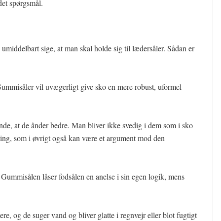
 det spørgsmål.
 umiddelbart sige, at man skal holde sig til lædersåler. Sådan er
Gummisåler vil uvægerligt give sko en mere robust, uformel
de, at de ånder bedre. Man bliver ikke svedig i dem som i sko
aring, som i øvrigt også kan være et argument mod den
. Gummisålen låser fodsålen en anelse i sin egen logik, mens
re, og de suger vand og bliver glatte i regnvejr eller blot fugtigt