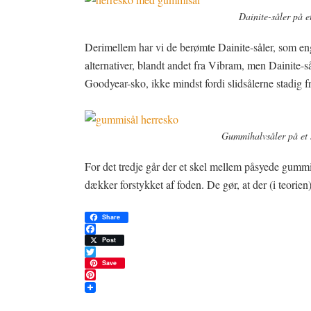
Dainite-såler på et
Derimellem har vi de berømte Dainite-såler, som e
alternativer, blandt andet fra Vibram, men Dainite-så
Goodyear-sko, ikke mindst fordi slidsålerne stadig f
Gummihalvsåler på et 
For det tredje går der et skel mellem påsyede gummi
dækker forstykket af foden. De gør, at der (i teorien
Share
Facebook
Post
Twitter
Save
Pinterest