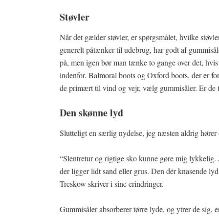
Støvler
Når det gælder støvler, er spørgsmålet, hvilke støvl
generelt påtænker til udebrug, har godt af gummis
på, men igen bør man tænke to gange over det, hvis
indenfor. Balmoral boots og Oxford boots, der er fo
de primært til vind og vejr, vælg gummisåler. Er de t
Den skønne lyd
Slutteligt en særlig nydelse, jeg næsten aldrig høre
“Slentretur og rigtige sko kunne gøre mig lykkelig. 
der ligger lidt sand eller grus. Den dér knasende ly
Treskow skriver i sine erindringer.
Gummisåler absorberer tørre lyde, og ytrer de sig, 