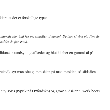
rt, at der er forskellige typer.
 håndsyede sko, bad jeg om slidsåler af gummi. De blev klæbet på. Fem år
 holder de fint stand.
aditionelle randsyning af læder og blot klæber en gummisål på.
elted), syr man ofte gummisålen på med maskine, så slidsålen
ity soles (typisk på Oxfordsko) og grove slidsåler til work boots