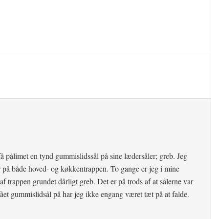
at få pålimet en tynd gummislidssål på sine lædersåler; greb. Jeg
r på både hoved- og køkkentrappen. To gange er jeg i mine
f trappen grundet dårligt greb. Det er på trods af at sålerne var
 fået gummislidsål på har jeg ikke engang været tæt på at falde.