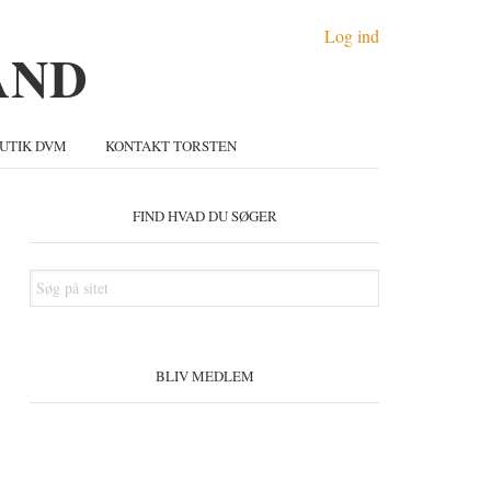
Log ind
UTIK DVM
KONTAKT TORSTEN
Primær
idebar
FIND HVAD DU SØGER
Søg
på
sitet
BLIV MEDLEM