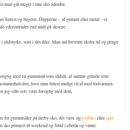
is man går meget i sine sko udenfor.
r forrest og bagerst. Dupperne – af gummi eller metal – er
e i de yderområder end midt på skoene.
 slidstyrke, som i slet ikke. Man må forvente ekstra tid og penge
orsigtig med en gummisål som slidsål, af samme grunde som
il sommerhalvåret, hvor man lettest muligt vil af med fodvarmen.
n jeg ville selv være forsigtig med dem.
ver for gummisåler på derby-sko, det være sig
golfsko
eller
split-
om sko primært til weekend og fritid i efterår og vinter.