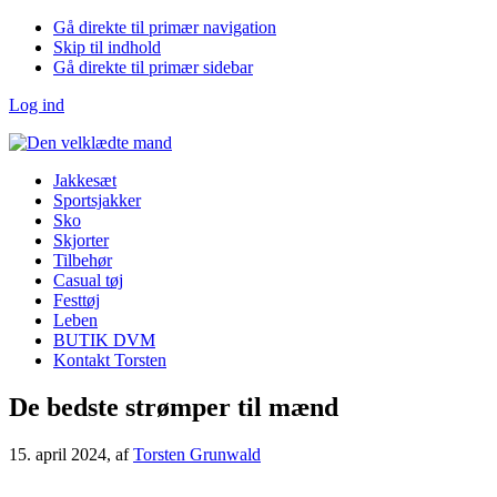
Gå direkte til primær navigation
Skip til indhold
Gå direkte til primær sidebar
Log ind
Jakkesæt
Sportsjakker
Sko
Skjorter
Tilbehør
Casual tøj
Festtøj
Leben
BUTIK DVM
Kontakt Torsten
De bedste strømper til mænd
15. april 2024
, af
Torsten Grunwald