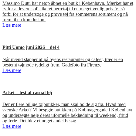
Massimo Dutti har netop åbnet en butik i København. Mærket har et
ry for at levere sofistikeret herretøj til en meget venlig pris. Vi så
forbi for at undersøge og prøve tøj fra sommerens sortiment og nå
frem til en konklusion.
Læs mere
Pitti Uomo juni 2026 – del 4
Når mænd slapper af på byens restauranter og cafeer, træder en
bestemt tøjmode tydeligt frem. Gadefoto fra Firenze.
Læs mere
Arket – test af casual tøj
Der er flere billige tøjbutikker, man skal holde sig fra. Hvad med
svenske Arket? Vi besøgte butikken på Købmagergade i København
og undersøgte nøje deres uformelle beklædning til weekend, fritid
og ferie. Det blev et noget andet besøg.
Læs mere