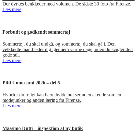
Der dyrkes benklæder med volumen. De sidste 30 foto fra Firenze.
Læs mere
Forbudt og godkendt sommertøj
Sommertøj, du skal undgå, og sommertøj du skal gå i. Den
velklædte mand leder dig igennem varme dage, uden du svigter den
gode stil.
Læs mere
Pitti Uomo juni 2026 – del 5
Hvorfor du roligt kan bære hvide bukser uden at ende som en
modejunker og anden læring fra Firenze.
Læs mere
Massimo Dutti – inspektion af ny butik