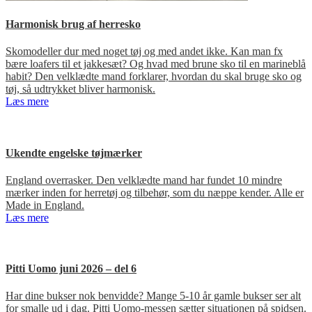
Harmonisk brug af herresko
Skomodeller dur med noget tøj og med andet ikke. Kan man fx
bære loafers til et jakkesæt? Og hvad med brune sko til en marineblå
habit? Den velklædte mand forklarer, hvordan du skal bruge sko og
tøj, så udtrykket bliver harmonisk.
Læs mere
Ukendte engelske tøjmærker
England overrasker. Den velklædte mand har fundet 10 mindre
mærker inden for herretøj og tilbehør, som du næppe kender. Alle er
Made in England.
Læs mere
Pitti Uomo juni 2026 – del 6
Har dine bukser nok benvidde? Mange 5-10 år gamle bukser ser alt
for smalle ud i dag. Pitti Uomo-messen sætter situationen på spidsen.