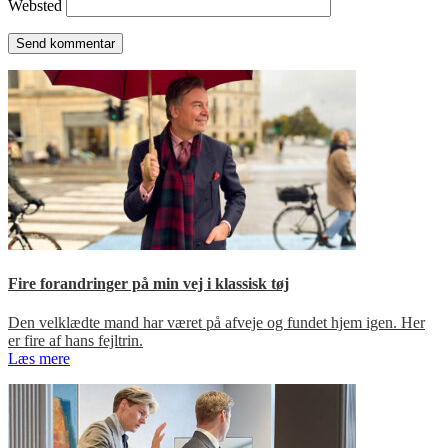
Websted
Fire forandringer på min vej i klassisk tøj
Den velklædte mand har været på afveje og fundet hjem igen. Her
er fire af hans fejltrin.
Læs mere